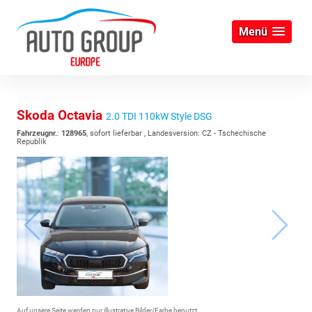
Menü
Skoda Octavia
2.0 TDI 110kW Style DSG
Fahrzeugnr.
:
128965
,
sofort lieferbar
, Landesversion: CZ - Tschechische
Republik
Auf unsere Seite werden nur illustrative Bilder/Farbe benutzt