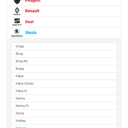
Peugeot
Renault
Seat
Skoda
Citigo
Elroq
Elroq RS
Enyaq
Fabia
Fabia Combi
Fabia IV
Kamiq
Kamiq FL
Karoq
Kodiaq