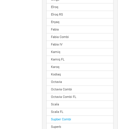
Elroq
Elroq RS
Enyaq
Fabia
Fabia Combi
Fabia IV
Kamiq
Kamiq FL
Karoq
Kodiaq
Octavia
Octavia Combi
Octavia Combi FL
Scala
Scala FL
Supber Combi
Superb