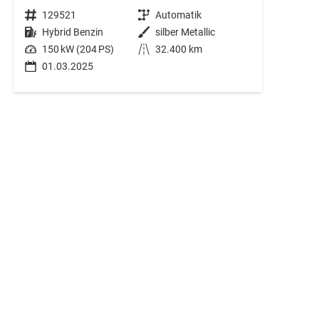
Fahrzeugnr.
129521
Getriebe
Automatik
Kraftstoff
Hybrid Benzin
Außenfarbe
silber Metallic
Leistung
150 kW (204 PS)
Kilometerstand
32.400 km
01.03.2025