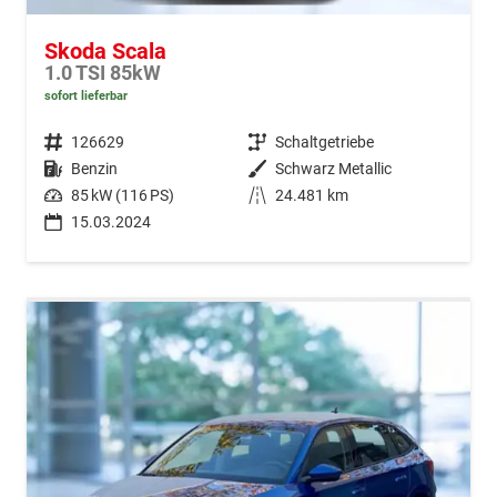
Skoda Scala
1.0 TSI 85kW
sofort lieferbar
Fahrzeugnr.
126629
Getriebe
Schaltgetriebe
Kraftstoff
Benzin
Außenfarbe
Schwarz Metallic
Leistung
85 kW (116 PS)
Kilometerstand
24.481 km
15.03.2024