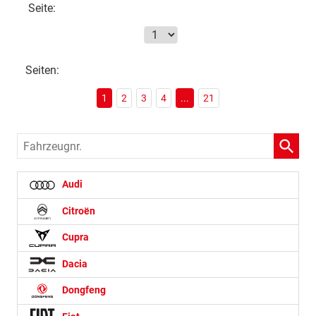
Seite:
Seiten:
1
2
3
4
...
21
Fahrzeugnr.
Audi
Citroën
Cupra
Dacia
Dongfeng