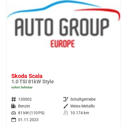
Skoda Scala
1.0 TSI 81kW Style
sofort lieferbar
Fahrzeugnr.
130002
Getriebe
Schaltgetriebe
Kraftstoff
Benzin
Außenfarbe
Weiss Metallic
Leistung
81 kW (110 PS)
Kilometerstand
10.174 km
01.11.2023