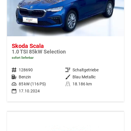
Skoda Scala
1.0 TSI 85kW Selection
sofort lieferbar
Fahrzeugnr.
128690
Getriebe
Schaltgetriebe
Kraftstoff
Benzin
Außenfarbe
Blau Metallic
Leistung
85 kW (116 PS)
Kilometerstand
18.186 km
17.10.2024