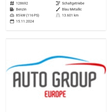
Fahrzeugnr.
128692
Getriebe
Schaltgetriebe
Kraftstoff
Benzin
Außenfarbe
Blau Metallic
Leistung
85 kW (116 PS)
Kilometerstand
13.601 km
15.11.2024