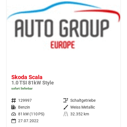
Skoda Scala
1.0 TSI 81kW Style
sofort lieferbar
Fahrzeugnr.
129997
Getriebe
Schaltgetriebe
Kraftstoff
Benzin
Außenfarbe
Weiss Metallic
Leistung
81 kW (110 PS)
Kilometerstand
32.352 km
27.07.2022