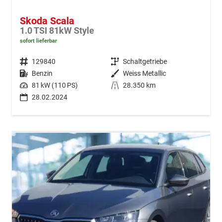
Skoda Scala
1.0 TSI 81kW Style
sofort lieferbar
Fahrzeugnr.
129840
Getriebe
Schaltgetriebe
Kraftstoff
Benzin
Außenfarbe
Weiss Metallic
Leistung
81 kW (110 PS)
Kilometerstand
28.350 km
28.02.2024