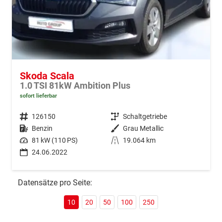
Skoda Scala
1.0 TSI 81kW Ambition Plus
sofort lieferbar
Fahrzeugnr.
126150
Getriebe
Schaltgetriebe
Kraftstoff
Benzin
Außenfarbe
Grau Metallic
Leistung
81 kW (110 PS)
Kilometerstand
19.064 km
24.06.2022
Datensätze pro Seite:
10
20
50
100
250