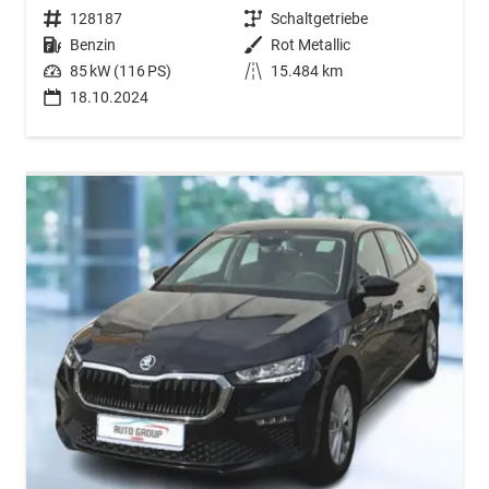
Fahrzeugnr.
128187
Getriebe
Schaltgetriebe
Kraftstoff
Benzin
Außenfarbe
Rot Metallic
Leistung
85 kW (116 PS)
Kilometerstand
15.484 km
18.10.2024