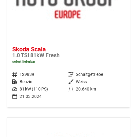
Skoda Scala
1.0 TSI 81kW Fresh
sofort lieferbar
Fahrzeugnr.
129839
Getriebe
Schaltgetriebe
Kraftstoff
Benzin
Außenfarbe
Weiss
Leistung
81 kW (110 PS)
Kilometerstand
20.640 km
21.03.2024