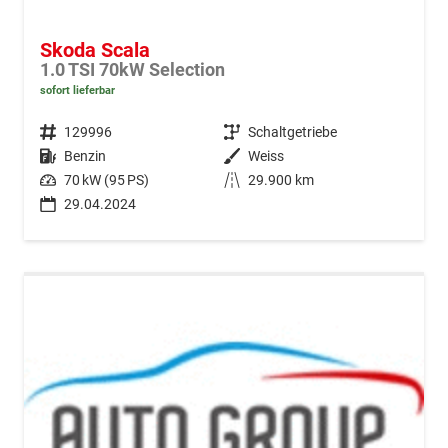
Skoda Scala
1.0 TSI 70kW Selection
sofort lieferbar
Fahrzeugnr.
129996
Getriebe
Schaltgetriebe
Kraftstoff
Benzin
Außenfarbe
Weiss
Leistung
70 kW (95 PS)
Kilometerstand
29.900 km
29.04.2024