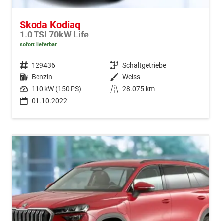
Skoda Kodiaq
1.0 TSI 70kW Life
sofort lieferbar
Fahrzeugnr.
129436
Getriebe
Schaltgetriebe
Kraftstoff
Benzin
Außenfarbe
Weiss
Leistung
110 kW (150 PS)
Kilometerstand
28.075 km
01.10.2022