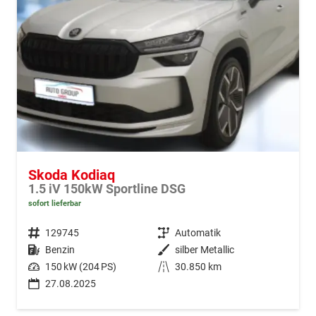
Skoda Kodiaq
1.5 iV 150kW Sportline DSG
sofort lieferbar
Fahrzeugnr.
129745
Getriebe
Automatik
Kraftstoff
Benzin
Außenfarbe
silber Metallic
Leistung
150 kW (204 PS)
Kilometerstand
30.850 km
27.08.2025