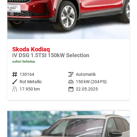
Skoda Kodiaq
iV DSG 1.5TSI 150kW Selection
sofort lieferbar
Fahrzeugnr.
130164
Getriebe
Automatik
Außenfarbe
Rot Metallic
Leistung
150 kW (204 PS)
Kilometerstand
17.950 km
22.05.2025