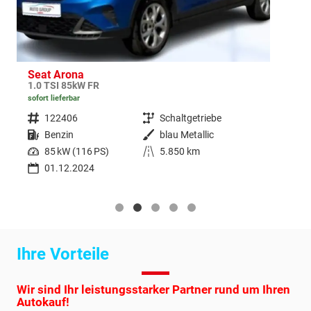
Seat Arona
1.0 TSI 85kW FR
1
sofort lieferbar
s
Fahrzeugnr.
122406
Getriebe
Schaltgetriebe
Kraftstoff
Benzin
Außenfarbe
blau Metallic
Leistung
85 kW (116 PS)
Kilometerstand
5.850 km
01.12.2024
Ihre Vorteile
Wir sind Ihr leistungsstarker Partner rund um Ihren
Autokauf!