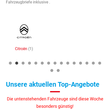
Fahrzeugbriefe inklusive .
Citroën
(1)
Alle
Fahrzeuge
von
Citroën
anzeigen
Unsere aktuellen Top-Angebote
Die untenstehenden Fahrzeuge sind diese Woche
besonders günstig!