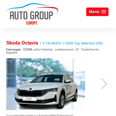
Menü
Skoda Octavia
1.5 TSI MHEV 110kW Top Selection DSG
Fahrzeugnr.
:
127335
,
sofort lieferbar
, Landesversion: CZ - Tschechische
Republik
Auf unsere Seite werden nur illustrative Bilder/Farbe benutzt