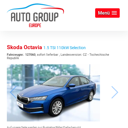
Menü
Skoda Octavia
1.5 TSI 110kW Selection
Fahrzeugnr.
:
127060
,
sofort lieferbar
, Landesversion: CZ - Tschechische
Republik
Auf unsere Seite werden nur illustrative Bilder/Farbe benutzt