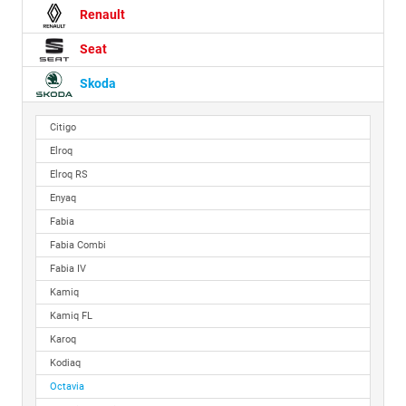
Renault
Seat
Skoda
Citigo
Elroq
Elroq RS
Enyaq
Fabia
Fabia Combi
Fabia IV
Kamiq
Kamiq FL
Karoq
Kodiaq
Octavia