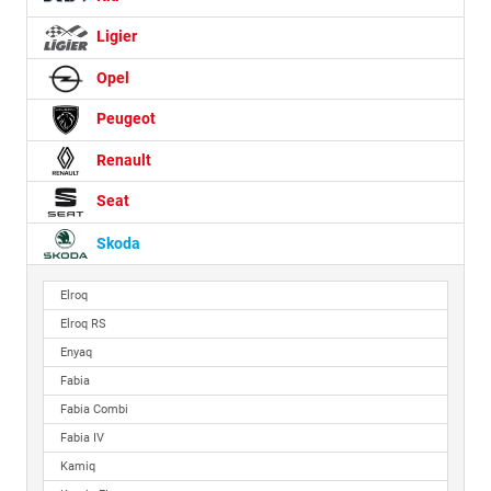
Ligier
Opel
Peugeot
Renault
Seat
Skoda
Elroq
Elroq RS
Enyaq
Fabia
Fabia Combi
Fabia IV
Kamiq