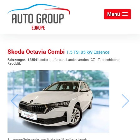
Menü
Skoda Octavia Combi
1.5 TSI 85 kW Essence
Fahrzeugnr.
:
128541
,
sofort lieferbar
, Landesversion: CZ - Tschechische
Republik
Auf unsere Seite werden nur illustrative Bilder/Farbe benutzt