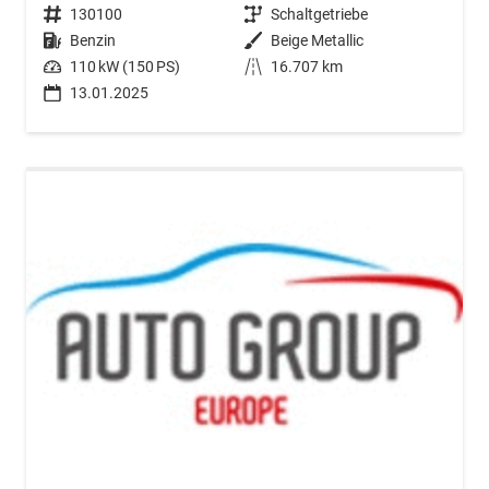
Fahrzeugnr.
130100
Getriebe
Schaltgetriebe
Kraftstoff
Benzin
Außenfarbe
Beige Metallic
Leistung
110 kW (150 PS)
Kilometerstand
16.707 km
13.01.2025