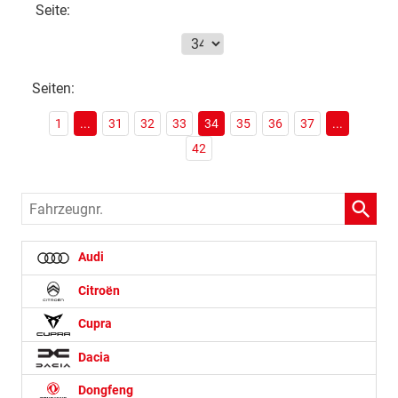
Seite:
Seiten:
1
...
31
32
33
34
35
36
37
...
42
Fahrzeugnr.
Audi
Citroën
Cupra
Dacia
Dongfeng