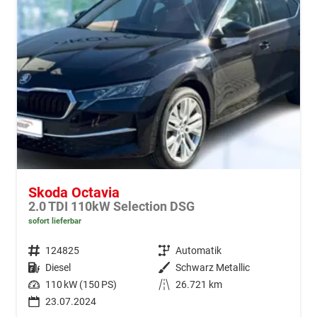
Skoda Octavia
2.0 TDI 110kW Selection DSG
sofort lieferbar
Fahrzeugnr.
124825
Getriebe
Automatik
Kraftstoff
Diesel
Außenfarbe
Schwarz Metallic
Leistung
110 kW (150 PS)
Kilometerstand
26.721 km
23.07.2024