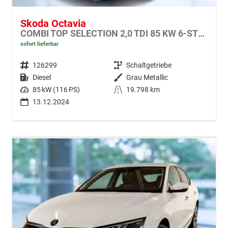
Skoda Octavia
COMBI TOP SELECTION 2,0 TDI 85 KW 6-STUP. MECH.
sofort lieferbar
Fahrzeugnr.
126299
Getriebe
Schaltgetriebe
Kraftstoff
Diesel
Außenfarbe
Grau Metallic
Leistung
85 kW (116 PS)
Kilometerstand
19.798 km
13.12.2024