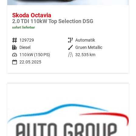
Skoda Octavia
2.0 TDI 110kW Top Selection DSG
sofort lieferbar
Fahrzeugnr.
129729
Getriebe
Automatik
Kraftstoff
Diesel
Außenfarbe
Gruen Metallic
Leistung
110 kW (150 PS)
Kilometerstand
32.535 km
22.05.2025