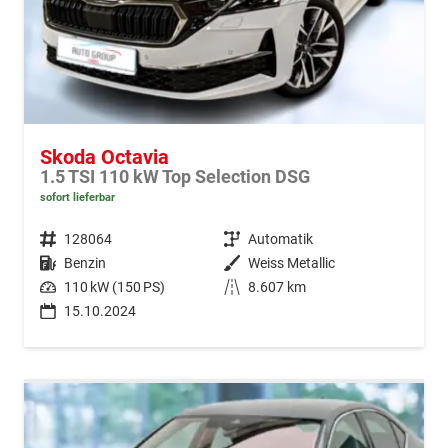
Skoda Octavia
1.5 TSI 110 kW Top Selection DSG
sofort lieferbar
Fahrzeugnr.
128064
Getriebe
Automatik
Kraftstoff
Benzin
Außenfarbe
Weiss Metallic
Leistung
110 kW (150 PS)
Kilometerstand
8.607 km
15.10.2024