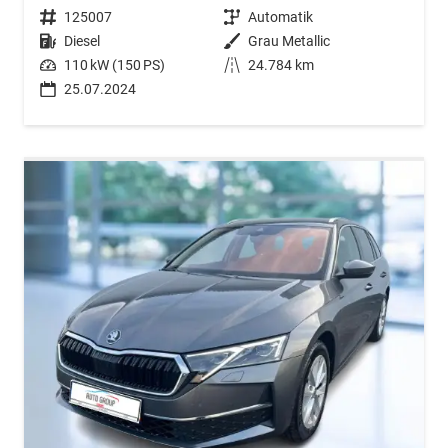
Fahrzeugnr.
125007
Getriebe
Automatik
Kraftstoff
Diesel
Außenfarbe
Grau Metallic
Leistung
110 kW (150 PS)
Kilometerstand
24.784 km
25.07.2024