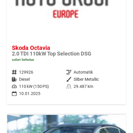
Skoda Octavia
2.0 TDI 110kW Top Selection DSG
sofort lieferbar
Fahrzeugnr.
129926
Getriebe
Automatik
Kraftstoff
Diesel
Außenfarbe
Silber Metallic
Leistung
110 kW (150 PS)
Kilometerstand
29.487 km
10.01.2025