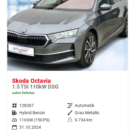
Skoda Octavia
1.5 TSI 110kW DSG
sofort lieferbar
Fahrzeugnr.
128307
Getriebe
Automatik
Kraftstoff
Hybrid Benzin
Außenfarbe
Grau Metallic
Leistung
110 kW (150 PS)
Kilometerstand
9.734 km
31.10.2024