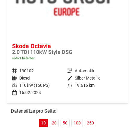
Skoda Octavia
2.0 TDI 110kW Style DSG
sofort lieferbar
Fahrzeugnr.
130102
Getriebe
Automatik
Kraftstoff
Diesel
Außenfarbe
Silber Metallic
Leistung
110 kW (150 PS)
Kilometerstand
19.616 km
16.02.2024
Datensätze pro Seite:
10
20
50
100
250