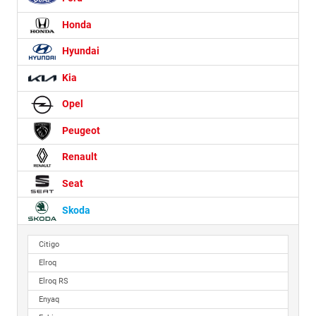
Honda
Hyundai
Kia
Opel
Peugeot
Renault
Seat
Skoda
Citigo
Elroq
Elroq RS
Enyaq