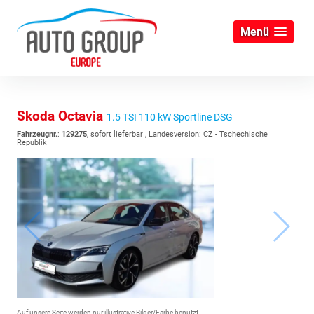
Menü
Skoda Octavia
1.5 TSI 110 kW Sportline DSG
Fahrzeugnr.
:
129275
,
sofort lieferbar
, Landesversion: CZ - Tschechische
Republik
Auf unsere Seite werden nur illustrative Bilder/Farbe benutzt