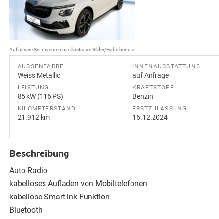
Auf unsere Seite werden nur illustrative Bilder/Farbe benutzt
AUSSENFARBE
INNENAUSSTATTUNG
Weiss Metallic
auf Anfrage
LEISTUNG
KRAFTSTOFF
85 kW (116 PS)
Benzin
KILOMETERSTAND
ERSTZULASSUNG
21.912 km
16.12.2024
Beschreibung
Auto-Radio
kabelloses Aufladen von Mobiltelefonen
kabellose Smartlink Funktion
Bluetooth