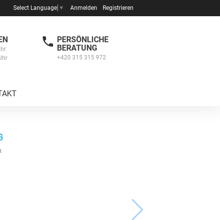
Anmelden
Registrieren
Select Language
▼
EN
PERSÖNLICHE
BERATUNG
Uhr
+420 315 315 972
Uhr
TAKT
G
k