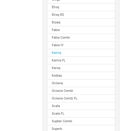
Elroq
Elroq RS
Enyaq
Fabia
Fabia Combi
Fabia IV
Kamiq
Kamiq FL
Karoq
Kodiaq
Octavia
Octavia Combi
Octavia Combi FL
Scala
Scala FL
Supber Combi
Superb