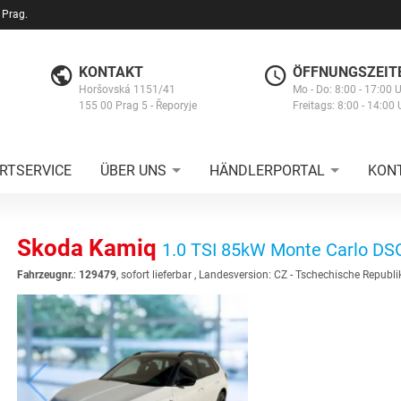
 Prag.
KONTAKT
ÖFFNUNGSZEIT
Horšovská 1151/41
Mo - Do: 8:00 - 17:00 
155 00 Prag 5 - Řeporyje
Freitags: 8:00 - 14:00 
RTSERVICE
ÜBER UNS
HÄNDLERPORTAL
KON
Skoda Kamiq
1.0 TSI 85kW Monte Carlo DS
Fahrzeugnr.
:
129479
,
sofort lieferbar
, Landesversion: CZ - Tschechische Republi