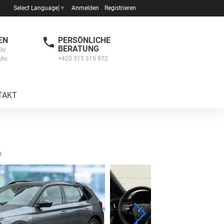
Anmelden
Registrieren
Select Language
▼
EN
PERSÖNLICHE
BERATUNG
Uhr
+420 315 315 972
Uhr
TAKT
k