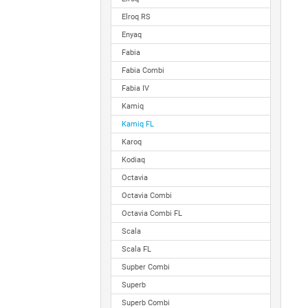
Elroq RS
Enyaq
Fabia
Fabia Combi
Fabia IV
Kamiq
Kamiq FL
Karoq
Kodiaq
Octavia
Octavia Combi
Octavia Combi FL
Scala
Scala FL
Supber Combi
Superb
Superb Combi