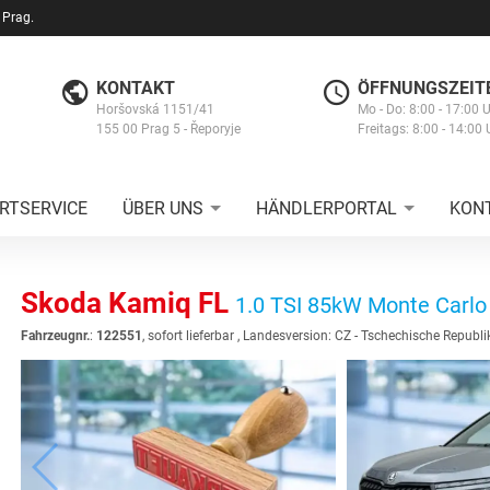
 Prag.
KONTAKT
ÖFFNUNGSZEIT
Horšovská 1151/41
Mo - Do: 8:00 - 17:00 
155 00 Prag 5 - Řeporyje
Freitags: 8:00 - 14:00 
RTSERVICE
ÜBER UNS
HÄNDLERPORTAL
KON
Skoda Kamiq FL
1.0 TSI 85kW Monte Carlo
Fahrzeugnr.
:
122551
,
sofort lieferbar
, Landesversion: CZ - Tschechische Republi