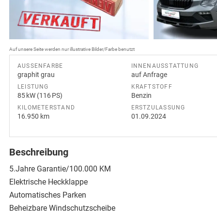
Auf unsere Seite werden nur illustrative Bilder/Farbe benutzt
AUSSENFARBE
INNENAUSSTATTUNG
graphit grau
auf Anfrage
LEISTUNG
KRAFTSTOFF
85 kW (116 PS)
Benzin
KILOMETERSTAND
ERSTZULASSUNG
16.950 km
01.09.2024
Beschreibung
5.Jahre Garantie/100.000 KM
Elektrische Heckklappe
Automatisches Parken
Beheizbare Windschutzscheibe