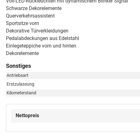
Voll-LED-Rückleuchten mit dynamischem Blinker Signal
Schwarze Dekorelemente
Querverkehrsassistent
Sportsitze vorn
Dekorative Türverkleidungen
Pedalabdeckungen aus Edelstahl
Einlegeteppiche vorn und hinten
Dekorelemente
Sonstiges
Antriebsart
Erstzulassung
Kilometerstand
Nettopreis