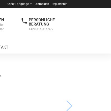
Anmelden
Registrieren
Select Language
▼
EN
PERSÖNLICHE
BERATUNG
Uhr
+420 315 315 972
Uhr
TAKT
k