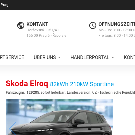
 Prag.
KONTAKT
ÖFFNUNGSZEIT
Horšovská 1151/41
Mo - Do: 8:00 - 17:00 
155 00 Prag 5 - Řeporyje
Freitags: 8:00 - 14:00 
RTSERVICE
ÜBER UNS
HÄNDLERPORTAL
KON
Skoda Elroq
82kWh 210kW Sportline
Fahrzeugnr.
:
129285
,
sofort lieferbar
, Landesversion: CZ - Tschechische Republi