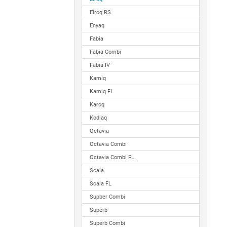
Elroq RS
Enyaq
Fabia
Fabia Combi
Fabia IV
Kamiq
Kamiq FL
Karoq
Kodiaq
Octavia
Octavia Combi
Octavia Combi FL
Scala
Scala FL
Supber Combi
Superb
Superb Combi