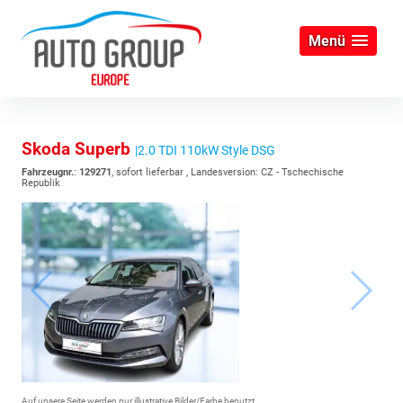
Menü
Skoda Superb
|2.0 TDI 110kW Style DSG
Fahrzeugnr.
:
129271
,
sofort lieferbar
, Landesversion: CZ - Tschechische
Republik
Auf unsere Seite werden nur illustrative Bilder/Farbe benutzt