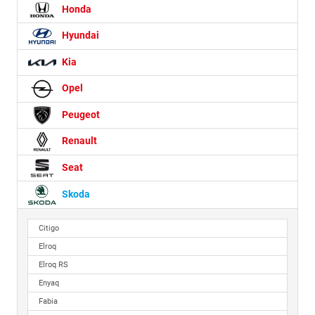
Honda
Hyundai
Kia
Opel
Peugeot
Renault
Seat
Skoda
Citigo
Elroq
Elroq RS
Enyaq
Fabia