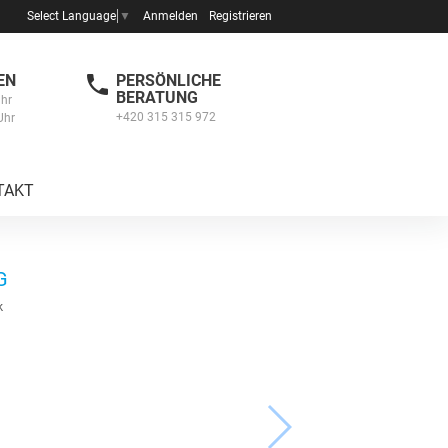
Anmelden
Registrieren
Select Language
▼
EN
PERSÖNLICHE
BERATUNG
Uhr
+420 315 315 972
Uhr
TAKT
G
k