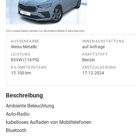
Auf unsere Seite werden nur illustrative Bilder/Farbe benutzt
AUSSENFARBE
INNENAUSSTATTUNG
Weiss Metallic
auf Anfrage
LEISTUNG
KRAFTSTOFF
85 kW (116 PS)
Benzin
KILOMETERSTAND
ERSTZULASSUNG
15.100 km
17.12.2024
Beschreibung
Ambiente Beleuchtung
Auto-Radio
kabelloses Aufladen von Mobiltelefonen
Bluetooth