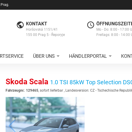
 Prag.
KONTAKT
ÖFFNUNGSZEIT
Horšovská 1151/41
Mo - Do: 8:00 - 17:00 
155 00 Prag 5 - Řeporyje
Freitags: 8:00 - 14:00 
RTSERVICE
ÜBER UNS
HÄNDLERPORTAL
KON
Skoda Scala
1.0 TSI 85kW Top Selection DS
Fahrzeugnr.
:
129465
,
sofort lieferbar
, Landesversion: CZ - Tschechische Republi