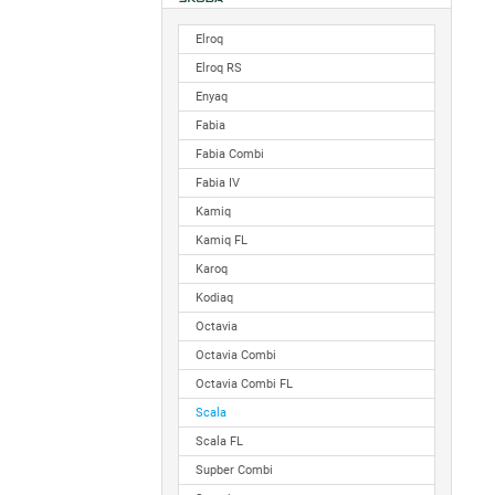
Elroq
Elroq RS
Enyaq
Fabia
Fabia Combi
Fabia IV
Kamiq
Kamiq FL
Karoq
Kodiaq
Octavia
Octavia Combi
Octavia Combi FL
Scala
Scala FL
Supber Combi