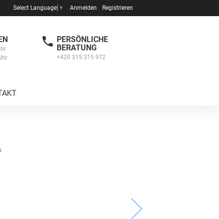
Anmelden
Registrieren
Select Language
▼
EN
PERSÖNLICHE
BERATUNG
Uhr
+420 315 315 972
Uhr
TAKT
k