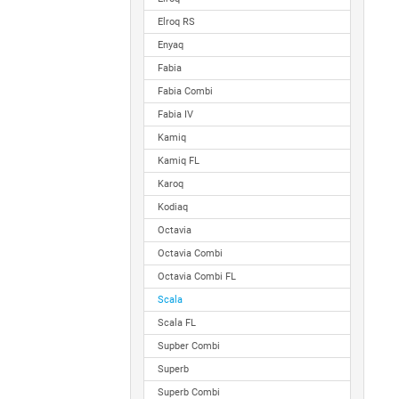
Elroq RS
Enyaq
Fabia
Fabia Combi
Fabia IV
Kamiq
Kamiq FL
Karoq
Kodiaq
Octavia
Octavia Combi
Octavia Combi FL
Scala
Scala FL
Supber Combi
Superb
Superb Combi