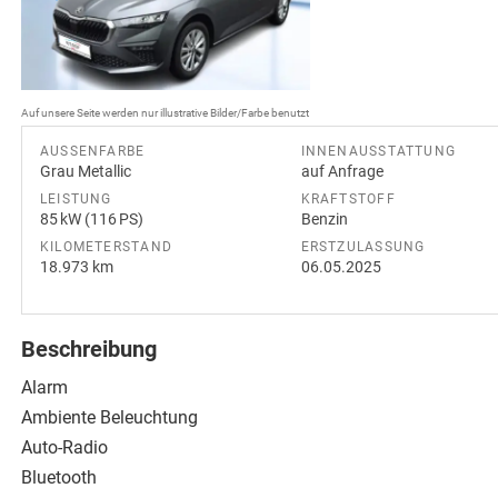
Auf unsere Seite werden nur illustrative Bilder/Farbe benutzt
AUSSENFARBE
INNENAUSSTATTUNG
Grau Metallic
auf Anfrage
LEISTUNG
KRAFTSTOFF
85 kW (116 PS)
Benzin
KILOMETERSTAND
ERSTZULASSUNG
18.973 km
06.05.2025
Beschreibung
Alarm
Ambiente Beleuchtung
Auto-Radio
Bluetooth