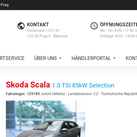
 Prag.
KONTAKT
ÖFFNUNGSZEIT
Horšovská 1151/41
Mo - Do: 8:00 - 17:00 
155 00 Prag 5 - Řeporyje
Freitags: 8:00 - 14:00 
RTSERVICE
ÜBER UNS
HÄNDLERPORTAL
KON
Skoda Scala
1.0 TSI 85kW Selection
Fahrzeugnr.
:
129189
,
sofort lieferbar
, Landesversion: CZ - Tschechische Republi