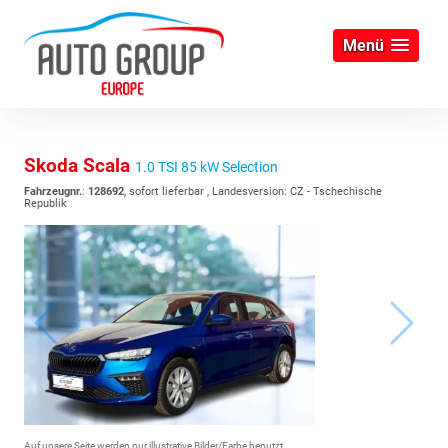
Menü
Skoda Scala
1.0 TSI 85 kW Selection
Fahrzeugnr.
:
128692
,
sofort lieferbar
, Landesversion: CZ - Tschechische
Republik
Auf unsere Seite werden nur illustrative Bilder/Farbe benutzt