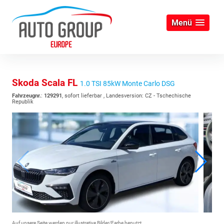
Menü
Skoda Scala FL
1.0 TSI 85kW Monte Carlo DSG
Fahrzeugnr.
:
129291
,
sofort lieferbar
, Landesversion: CZ - Tschechische
Republik
Auf unsere Seite werden nur illustrative Bilder/Farbe benutzt