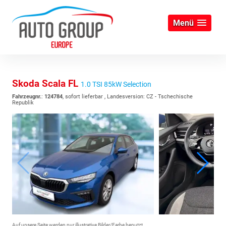
Menü
Skoda Scala FL
1.0 TSI 85kW Selection
Fahrzeugnr.
:
124784
,
sofort lieferbar
, Landesversion: CZ - Tschechische
Republik
Auf unsere Seite werden nur illustrative Bilder/Farbe benutzt