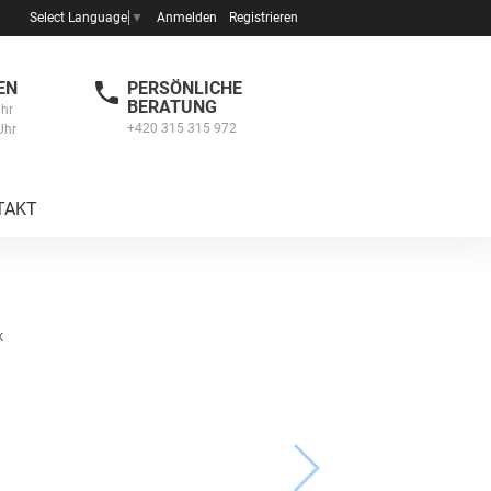
Anmelden
Registrieren
Select Language
▼
EN
PERSÖNLICHE
BERATUNG
Uhr
+420 315 315 972
Uhr
TAKT
k