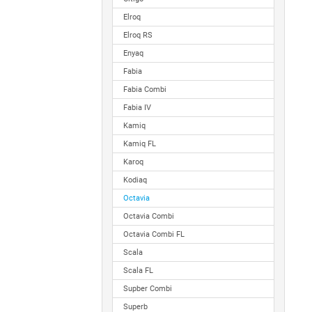
Elroq
Elroq RS
Enyaq
Fabia
Fabia Combi
Fabia IV
Kamiq
Kamiq FL
Karoq
Kodiaq
Octavia
Octavia Combi
Octavia Combi FL
Scala
Scala FL
Supber Combi
Superb