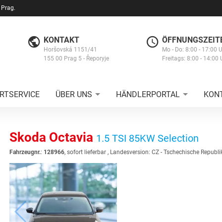
 Prag.
KONTAKT
ÖFFNUNGSZEIT
Horšovská 1151/41
Mo - Do: 8:00 - 17:00 
155 00 Prag 5 - Řeporyje
Freitags: 8:00 - 14:00 
RTSERVICE
ÜBER UNS
HÄNDLERPORTAL
KON
Skoda Octavia
1.5 TSI 85KW Selection
Fahrzeugnr.
:
128966
,
sofort lieferbar
, Landesversion: CZ - Tschechische Republi