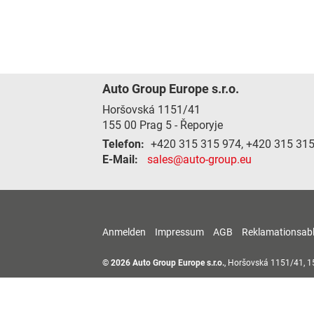
Auto Group Europe s.r.o.
Horšovská 1151/41
155 00
Prag 5 - Řeporyje
Telefon:
+420 315 315 974, +420 315 31
E-Mail:
sales@auto-group.eu
Anmelden
Impressum
AGB
Reklamationsab
© 2026
Auto Group Europe s.r.o.
,
Horšovská 1151/41
,
1