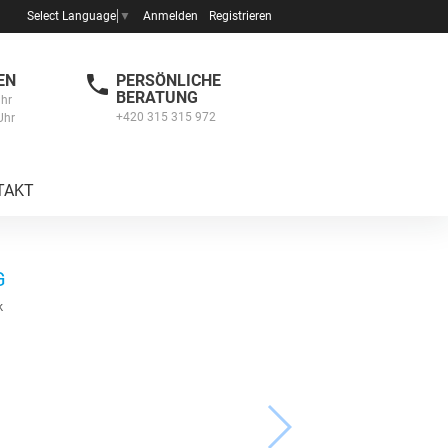
Anmelden
Registrieren
Select Language
▼
EN
PERSÖNLICHE
BERATUNG
Uhr
+420 315 315 972
Uhr
TAKT
G
k