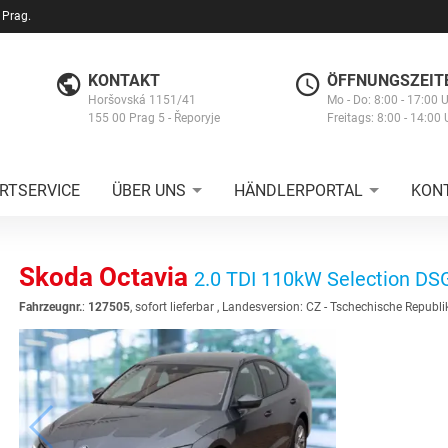
 Prag.
KONTAKT
ÖFFNUNGSZEIT
Horšovská 1151/41
Mo - Do: 8:00 - 17:00 
155 00 Prag 5 - Řeporyje
Freitags: 8:00 - 14:00 
RTSERVICE
ÜBER UNS
HÄNDLERPORTAL
KON
Skoda Octavia
2.0 TDI 110kW Selection DS
Fahrzeugnr.
:
127505
,
sofort lieferbar
, Landesversion: CZ - Tschechische Republi