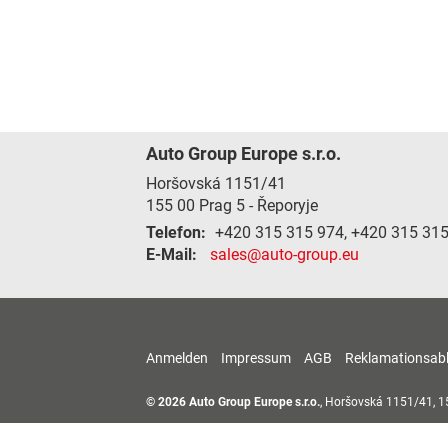
Auto Group Europe s.r.o.
Horšovská 1151/41
155 00
Prag 5 - Řeporyje
Telefon:
+420 315 315 974, +420 315 31
E-Mail:
sales@auto-group.eu
Anmelden
Impressum
AGB
Reklamationsab
© 2026
Auto Group Europe s.r.o.
,
Horšovská 1151/41
,
1