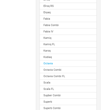
Elroq RS
Enyaq
Fabia
Fabia Combi
Fabia IV
Kamiq
Kamiq FL
Karoq
Kodiaq
Octavia
Octavia Combi
Octavia Combi FL
Scala
Scala FL
Supber Combi
Superb
Superb Combi