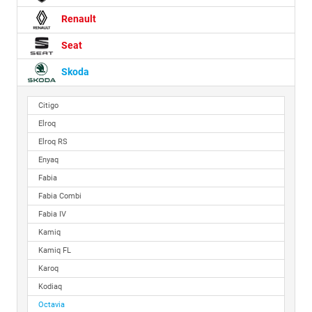
Renault
Seat
Skoda
Citigo
Elroq
Elroq RS
Enyaq
Fabia
Fabia Combi
Fabia IV
Kamiq
Kamiq FL
Karoq
Kodiaq
Octavia