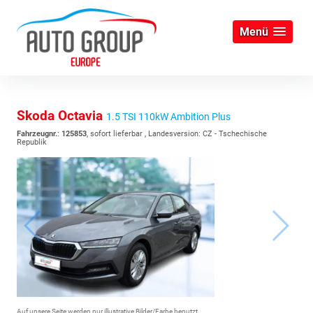
Menü
Skoda Octavia
1.5 TSI 110kW Ambition Plus
Fahrzeugnr.
:
125853
,
sofort lieferbar
, Landesversion: CZ - Tschechische
Republik
Auf unsere Seite werden nur illustrative Bilder/Farbe benutzt