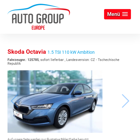
Menü
Skoda Octavia
1.5 TSI 110 kW Ambition
Fahrzeugnr.
:
125785
,
sofort lieferbar
, Landesversion: CZ - Tschechische
Republik
Auf unsere Seite werden nur illustrative Bilder/Farbe benutzt