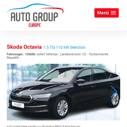
Menü
Skoda Octavia
1.5 TSi 110 kW Selection
Fahrzeugnr.
:
125650
,
sofort lieferbar
, Landesversion: CZ - Tschechische
Republik
Auf unsere Seite werden nur illustrative Bilder/Farbe benutzt