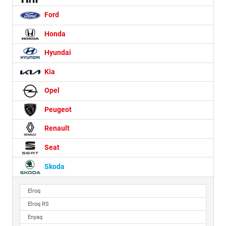
Ford
Honda
Hyundai
Kia
Opel
Peugeot
Renault
Seat
Skoda
Elroq
Elroq RS
Enyaq