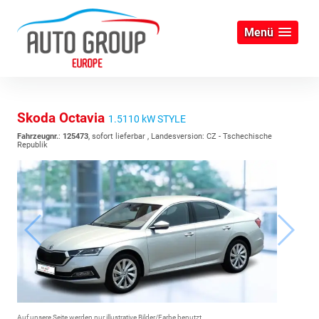
Menü
Skoda Octavia
1.5110 kW STYLE
Fahrzeugnr.
:
125473
,
sofort lieferbar
, Landesversion: CZ - Tschechische
Republik
Auf unsere Seite werden nur illustrative Bilder/Farbe benutzt