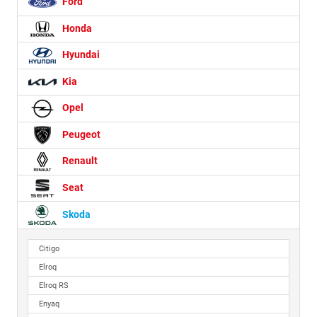
Ford
Honda
Hyundai
Kia
Opel
Peugeot
Renault
Seat
Skoda
Citigo
Elroq
Elroq RS
Enyaq