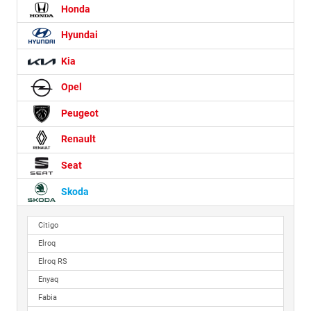
Honda
Hyundai
Kia
Opel
Peugeot
Renault
Seat
Skoda
Citigo
Elroq
Elroq RS
Enyaq
Fabia