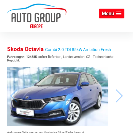
Menü
Skoda Octavia
Combi 2.0 TDI 85kW Ambition Fresh
Fahrzeugnr.
:
124885
,
sofort lieferbar
, Landesversion: CZ - Tschechische
Republik
Auf unsere Seite werden nur illustrative Bilder/Farbe benutzt