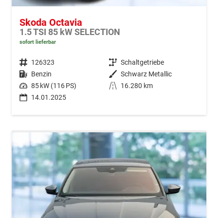
Skoda Octavia
1.5 TSI 85 kW SELECTION
sofort lieferbar
Fahrzeugnr.
126323
Getriebe
Schaltgetriebe
Kraftstoff
Benzin
Außenfarbe
Schwarz Metallic
Leistung
85 kW (116 PS)
Kilometerstand
16.280 km
14.01.2025