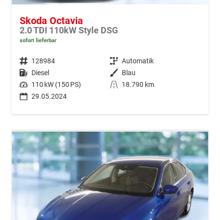
Skoda Octavia
2.0 TDI 110kW Style DSG
sofort lieferbar
Fahrzeugnr.
128984
Getriebe
Automatik
Kraftstoff
Diesel
Außenfarbe
Blau
Leistung
110 kW (150 PS)
Kilometerstand
18.790 km
29.05.2024