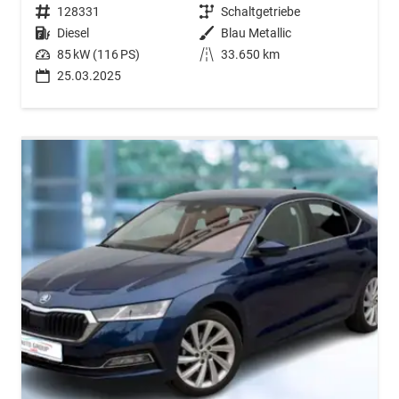
Fahrzeugnr.
128331
Getriebe
Schaltgetriebe
Kraftstoff
Diesel
Außenfarbe
Blau Metallic
Leistung
85 kW (116 PS)
Kilometerstand
33.650 km
25.03.2025