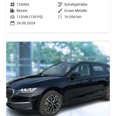
Fahrzeugnr.
124484
Getriebe
Schaltgetriebe
Kraftstoff
Benzin
Außenfarbe
Gruen Metallic
Leistung
110 kW (150 PS)
Kilometerstand
16.096 km
24.06.2024