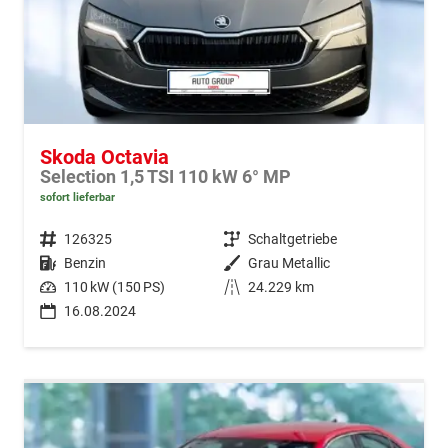
Skoda Octavia
Selection 1,5 TSI 110 kW 6° MP
sofort lieferbar
Fahrzeugnr.
126325
Getriebe
Schaltgetriebe
Kraftstoff
Benzin
Außenfarbe
Grau Metallic
Leistung
110 kW (150 PS)
Kilometerstand
24.229 km
16.08.2024