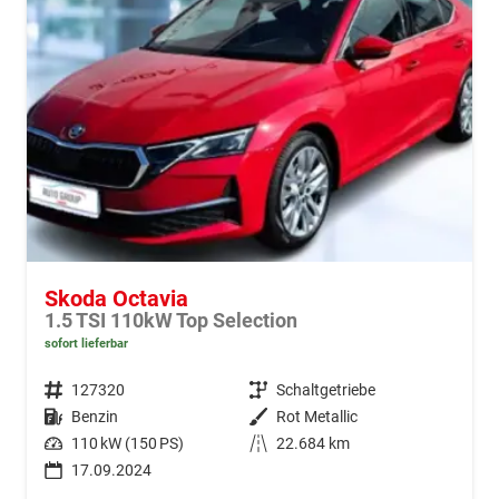
Skoda Octavia
1.5 TSI 110kW Top Selection
sofort lieferbar
Fahrzeugnr.
127320
Getriebe
Schaltgetriebe
Kraftstoff
Benzin
Außenfarbe
Rot Metallic
Leistung
110 kW (150 PS)
Kilometerstand
22.684 km
17.09.2024