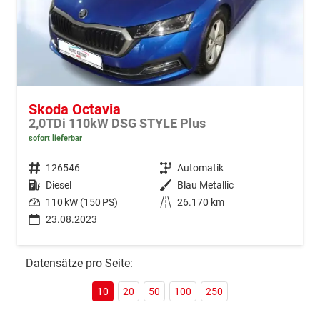
Skoda Octavia
2,0TDi 110kW DSG STYLE Plus
sofort lieferbar
Fahrzeugnr.
126546
Getriebe
Automatik
Kraftstoff
Diesel
Außenfarbe
Blau Metallic
Leistung
110 kW (150 PS)
Kilometerstand
26.170 km
23.08.2023
Datensätze pro Seite:
10
20
50
100
250