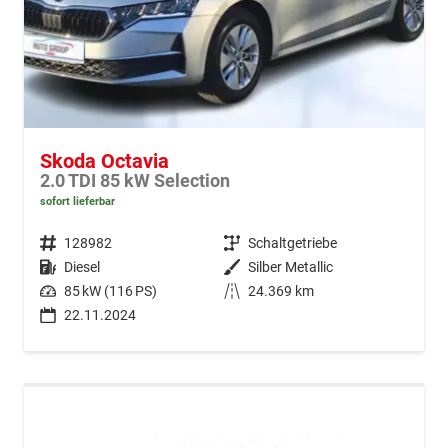
Skoda Octavia
2.0 TDI 85 kW Selection
sofort lieferbar
Fahrzeugnr.
128982
Getriebe
Schaltgetriebe
Kraftstoff
Diesel
Außenfarbe
Silber Metallic
Leistung
85 kW (116 PS)
Kilometerstand
24.369 km
22.11.2024