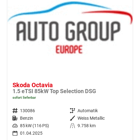
Skoda Octavia
1.5 eTSI 85kW Top Selection DSG
sofort lieferbar
Fahrzeugnr.
130086
Getriebe
Automatik
Kraftstoff
Benzin
Außenfarbe
Weiss Metallic
Leistung
85 kW (116 PS)
Kilometerstand
9.758 km
01.04.2025