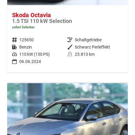
Skoda Octavia
1.5 TSi 110 kW Selection
sofort lieferbar
Fahrzeugnr.
125650
Getriebe
Schaltgetriebe
Kraftstoff
Benzin
Außenfarbe
Schwarz Perleffekt
Leistung
110 kW (150 PS)
Kilometerstand
25.813 km
06.06.2024