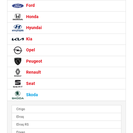
Ford
Honda
Hyundai
Kia
Opel
Peugeot
Renault
Seat
Skoda
Citigo
Elroq
Elroq RS
Enyaq