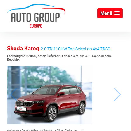
Menü
Skoda Karoq
2.0 TDI110 kW Top Selection 4x4 7DSG
Fahrzeugnr.
:
129003
,
sofort lieferbar
, Landesversion: CZ - Tschechische
Republik
Auf unsere Seite werden nur illustrative Bilder/Farbe benutzt