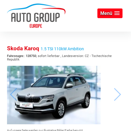
Menü
Skoda Karoq
1.5 TSI 110kW Ambition
Fahrzeugnr.
:
128750
,
sofort lieferbar
, Landesversion: CZ - Tschechische
Republik
Auf unsere Seite werden nur illustrative Bilder/Farbe benutzt