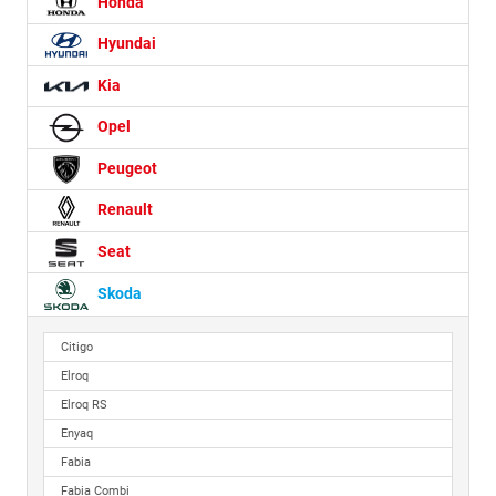
Honda
Hyundai
Kia
Opel
Peugeot
Renault
Seat
Skoda
Citigo
Elroq
Elroq RS
Enyaq
Fabia
Fabia Combi