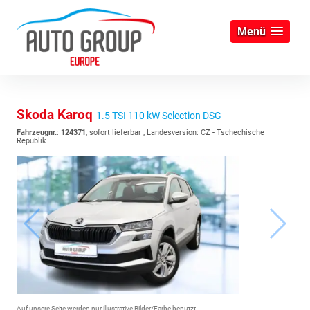
Menü
Skoda Karoq
1.5 TSI 110 kW Selection DSG
Fahrzeugnr.
:
124371
,
sofort lieferbar
, Landesversion: CZ - Tschechische
Republik
Auf unsere Seite werden nur illustrative Bilder/Farbe benutzt