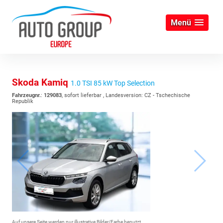
Menü
Skoda Kamiq
1.0 TSI 85 kW Top Selection
Fahrzeugnr.
:
129083
,
sofort lieferbar
, Landesversion: CZ - Tschechische
Republik
Auf unsere Seite werden nur illustrative Bilder/Farbe benutzt