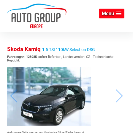
Menü
Skoda Kamiq
1.5 TSI 110kW Selection DSG
Fahrzeugnr.
:
128985
,
sofort lieferbar
, Landesversion: CZ - Tschechische
Republik
Auf unsere Seite werden nur illustrative Bilder/Farbe benutzt