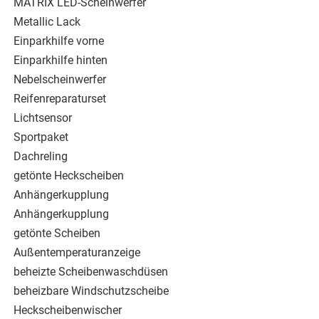
MATRIX LED-Scheinwerfer
Metallic Lack
Einparkhilfe vorne
Einparkhilfe hinten
Nebelscheinwerfer
Reifenreparaturset
Lichtsensor
Sportpaket
Dachreling
getönte Heckscheiben
Anhängerkupplung
Anhängerkupplung
getönte Scheiben
Außentemperaturanzeige
beheizte Scheibenwaschdüsen
beheizbare Windschutzscheibe
Heckscheibenwischer