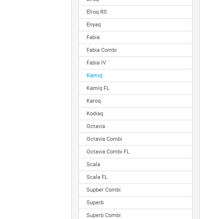
Elroq RS
Enyaq
Fabia
Fabia Combi
Fabia IV
Kamiq
Kamiq FL
Karoq
Kodiaq
Octavia
Octavia Combi
Octavia Combi FL
Scala
Scala FL
Supber Combi
Superb
Superb Combi