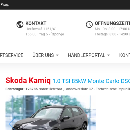
 Prag.
KONTAKT
ÖFFNUNGSZEIT
Horšovská 1151/41
Mo - Do: 8:00 - 17:00 
155 00 Prag 5 - Řeporyje
Freitags: 8:00 - 14:00 
RTSERVICE
ÜBER UNS
HÄNDLERPORTAL
KON
Skoda Kamiq
1.0 TSI 85kW Monte Carlo DS
Fahrzeugnr.
:
128786
,
sofort lieferbar
, Landesversion: CZ - Tschechische Republi