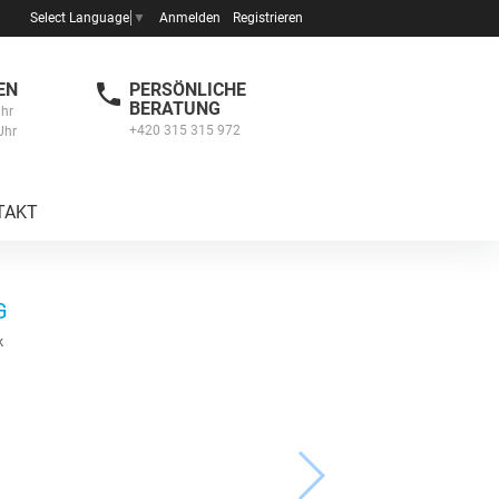
Anmelden
Registrieren
Select Language
▼
EN
PERSÖNLICHE
BERATUNG
Uhr
+420 315 315 972
Uhr
TAKT
G
k