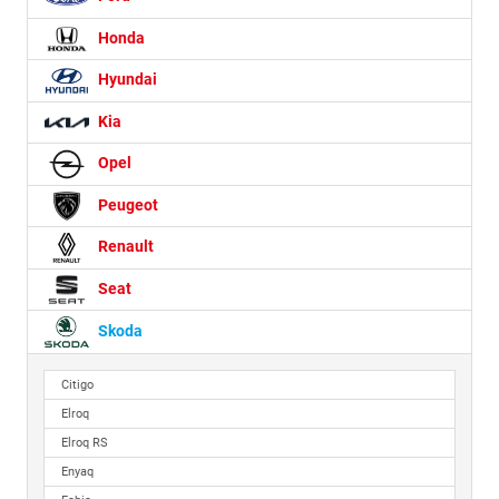
Honda
Hyundai
Kia
Opel
Peugeot
Renault
Seat
Skoda
Citigo
Elroq
Elroq RS
Enyaq