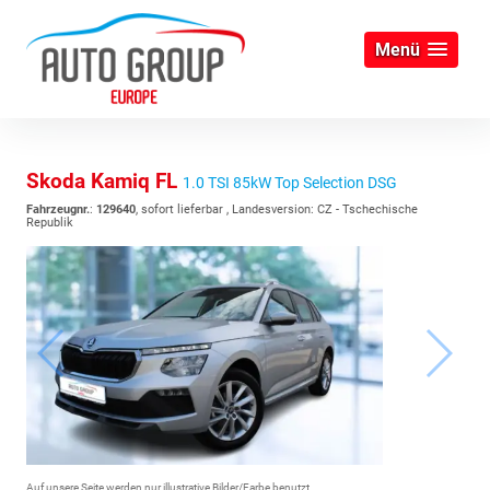
Menü
Skoda Kamiq FL
1.0 TSI 85kW Top Selection DSG
Fahrzeugnr.
:
129640
,
sofort lieferbar
, Landesversion: CZ - Tschechische
Republik
Auf unsere Seite werden nur illustrative Bilder/Farbe benutzt