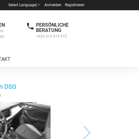
Anmelden
Registrieren
Select Language
▼
EN
PERSÖNLICHE
BERATUNG
Uhr
+420 315 315 972
Uhr
TAKT
on DSG
k