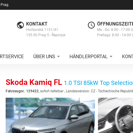
 Prag.
KONTAKT
ÖFFNUNGSZEIT
Horšovská 1151/41
Mo - Do: 8:00 - 17:00 
155 00 Prag 5 - Řeporyje
Freitags: 8:00 - 14:00 
RTSERVICE
ÜBER UNS
HÄNDLERPORTAL
KON
Skoda Kamiq FL
1.0 TSI 85kW Top Selecti
Fahrzeugnr.
:
129422
,
sofort lieferbar
, Landesversion: CZ - Tschechische Republi