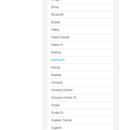
Elroq
Elroq RS
Enyaq
Fabia
Fabia Combi
Fabia IV
Kamiq
Kamiq FL
Karoq
Kodiaq
Octavia
Octavia Combi
Octavia Combi FL
Scala
Scala FL
Supber Combi
Superb