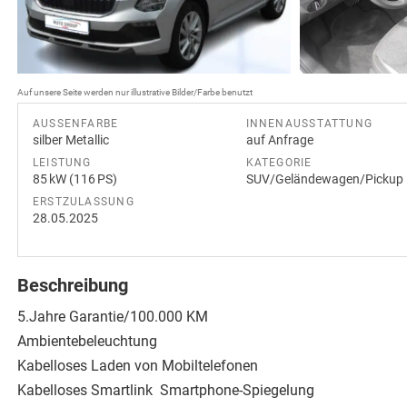
Auf unsere Seite werden nur illustrative Bilder/Farbe benutzt
AUSSENFARBE
INNENAUSSTATTUNG
silber Metallic
auf Anfrage
LEISTUNG
KATEGORIE
85 kW (116 PS)
SUV/Geländewagen/Pickup
ERSTZULASSUNG
28.05.2025
Beschreibung
5.Jahre Garantie/100.000 KM
Ambientebeleuchtung
Kabelloses Laden von Mobiltelefonen
Kabelloses Smartlink  Smartphone-Spiegelung