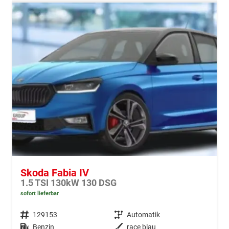
Skoda Fabia IV
1.5 TSI 130kW 130 DSG
sofort lieferbar
Fahrzeugnr.
129153
Getriebe
Automatik
Kraftstoff
Benzin
Außenfarbe
race blau