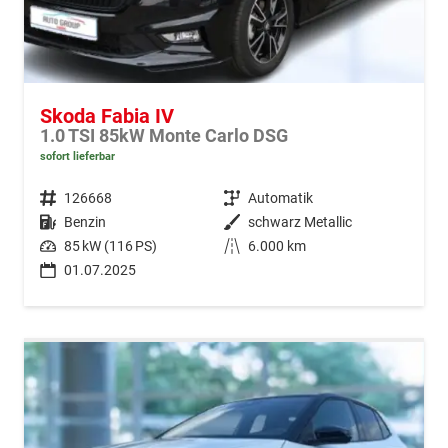
Skoda Fabia IV
1.0 TSI 85kW Monte Carlo DSG
sofort lieferbar
Fahrzeugnr.
126668
Getriebe
Automatik
Kraftstoff
Benzin
Außenfarbe
schwarz Metallic
Leistung
85 kW (116 PS)
Kilometerstand
6.000 km
01.07.2025