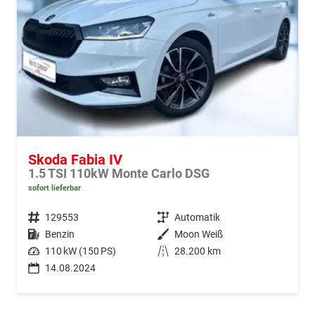
Skoda Fabia IV
1.5 TSI 110kW Monte Carlo DSG
sofort lieferbar
Fahrzeugnr.
129553
Getriebe
Automatik
Kraftstoff
Benzin
Außenfarbe
Moon Weiß
Leistung
110 kW (150 PS)
Kilometerstand
28.200 km
14.08.2024