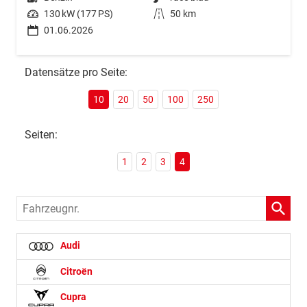
Leistung
130 kW (177 PS)
Kilometerstand
50 km
01.06.2026
Datensätze pro Seite:
10
20
50
100
250
Seiten:
1
2
3
4
Fahrzeugnr.
Audi
Citroën
Cupra