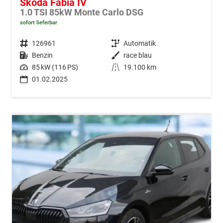
Skoda Fabia IV
1.0 TSI 85kW Monte Carlo DSG
sofort lieferbar
Fahrzeugnr.
126961
Getriebe
Automatik
Kraftstoff
Benzin
Außenfarbe
race blau
Leistung
85 kW (116 PS)
Kilometerstand
19.100 km
01.02.2025