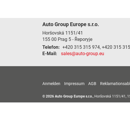
Auto Group Europe s.r.o.
Horšovská 1151/41
155 00
Prag 5 - Řeporyje
Telefon:
+420 315 315 974, +420 315 31
E-Mail:
sales@auto-group.eu
Anmelden
Impressum
AGB
Reklamationsab
© 2026
Auto Group Europe s.r.o.
,
Horšovská 1151/41
,
1