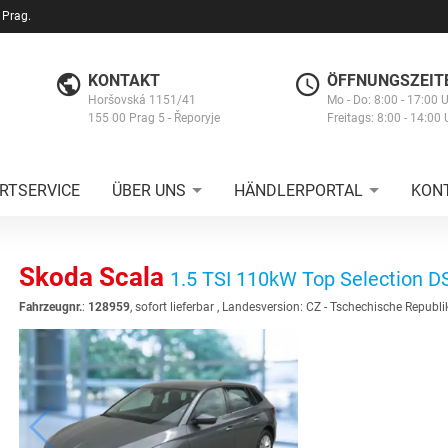
 Prag.
KONTAKT
ÖFFNUNGSZEIT
Horšovská 1151/41
Mo - Do: 8:00 - 17:00 
155 00 Prag 5 - Řeporyje
Freitags: 8:00 - 14:00 
RTSERVICE
ÜBER UNS
HÄNDLERPORTAL
KON
Skoda Scala
1.5 TSI 110kW Top Selection D
Fahrzeugnr.
:
128959
,
sofort lieferbar
, Landesversion: CZ - Tschechische Republi