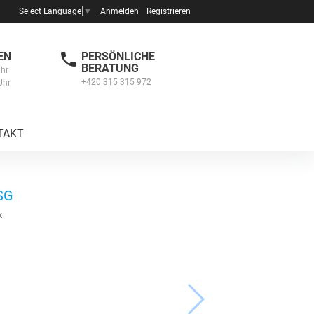
Anmelden
Registrieren
Select Language
▼
EN
PERSÖNLICHE
BERATUNG
Uhr
+420 315 315 972
Uhr
TAKT
SG
k