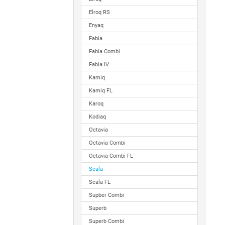
Elroq RS
Enyaq
Fabia
Fabia Combi
Fabia IV
Kamiq
Kamiq FL
Karoq
Kodiaq
Octavia
Octavia Combi
Octavia Combi FL
Scala
Scala FL
Supber Combi
Superb
Superb Combi