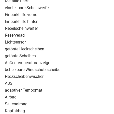
Metallic Lack
einstellbare Scheinwerfer
Einparkhilfe vorne
Einparkhilfe hinten
Nebelscheinwerfer
Reserverad
Lichtsensor
getönte Heckscheiben
getönte Scheiben
Außentemperaturanzeige
beheizbare Windschutzscheibe
Heckscheibenwischer
ABS
adaptiver Tempomat
Airbag
Seitenairbag
Kopfairbag