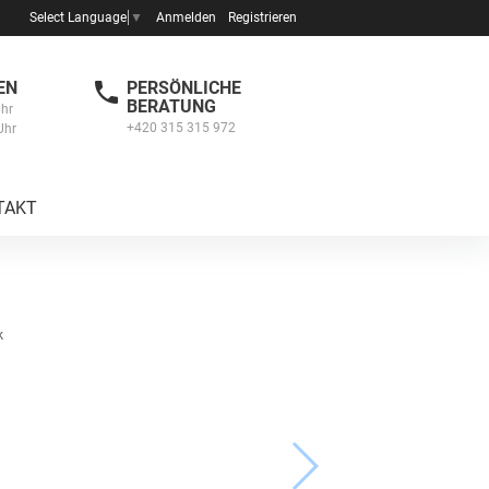
Anmelden
Registrieren
Select Language
▼
EN
PERSÖNLICHE
BERATUNG
Uhr
+420 315 315 972
Uhr
TAKT
k