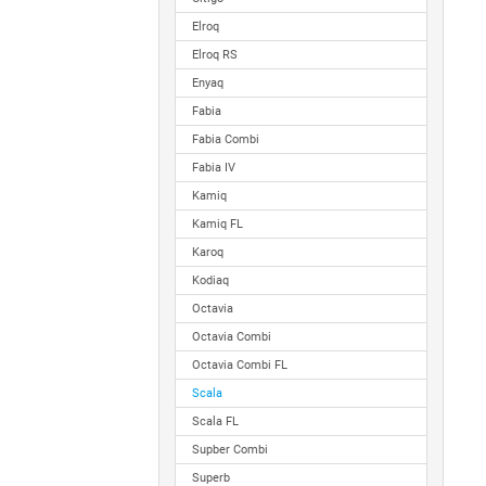
Elroq
Elroq RS
Enyaq
Fabia
Fabia Combi
Fabia IV
Kamiq
Kamiq FL
Karoq
Kodiaq
Octavia
Octavia Combi
Octavia Combi FL
Scala
Scala FL
Supber Combi
Superb