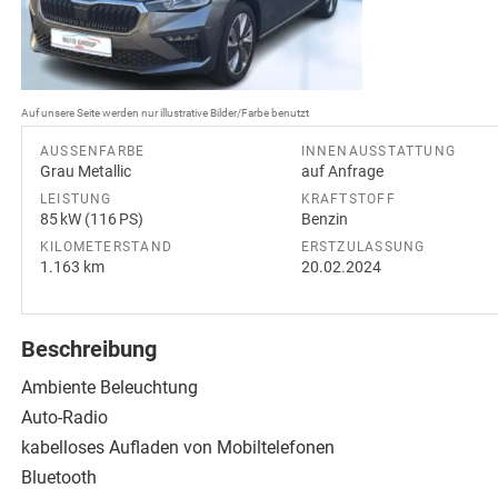
Auf unsere Seite werden nur illustrative Bilder/Farbe benutzt
AUSSENFARBE
INNENAUSSTATTUNG
Grau Metallic
auf Anfrage
LEISTUNG
KRAFTSTOFF
85 kW (116 PS)
Benzin
KILOMETERSTAND
ERSTZULASSUNG
1.163 km
20.02.2024
Beschreibung
Ambiente Beleuchtung
Auto-Radio
kabelloses Aufladen von Mobiltelefonen
Bluetooth