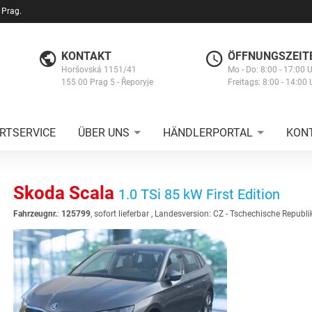
 Prag.
KONTAKT
ÖFFNUNGSZEIT
Horšovská 1151/41
Mo - Do: 8:00 - 17:00 
155 00 Prag 5 - Řeporyje
Freitags: 8:00 - 14:00 
RTSERVICE
ÜBER UNS
HÄNDLERPORTAL
KON
Skoda Scala
1.0 TSi 85 kW First Edition
Fahrzeugnr.
:
125799
,
sofort lieferbar
, Landesversion: CZ - Tschechische Republi