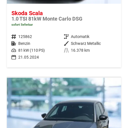
Skoda Scala
1.0 TSI 81kW Monte Carlo DSG
sofort lieferbar
Fahrzeugnr.
125862
Getriebe
Automatik
Kraftstoff
Benzin
Außenfarbe
Schwarz Metallic
Leistung
81 kW (110 PS)
Kilometerstand
16.378 km
21.05.2024