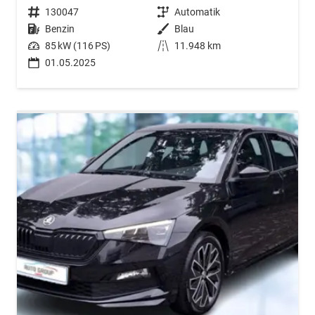
Fahrzeugnr.
130047
Getriebe
Automatik
Kraftstoff
Benzin
Außenfarbe
Blau
Leistung
85 kW (116 PS)
Kilometerstand
11.948 km
01.05.2025