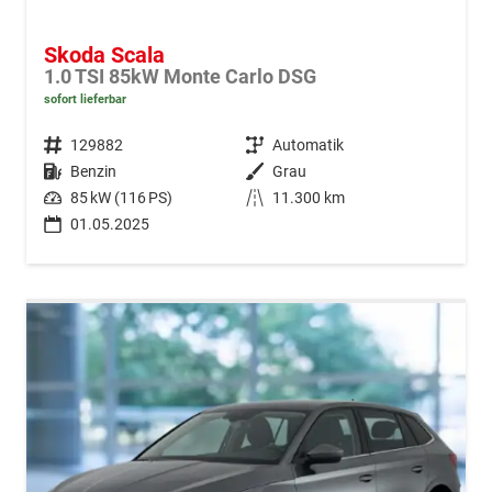
Skoda Scala
1.0 TSI 85kW Monte Carlo DSG
sofort lieferbar
Fahrzeugnr.
129882
Getriebe
Automatik
Kraftstoff
Benzin
Außenfarbe
Grau
Leistung
85 kW (116 PS)
Kilometerstand
11.300 km
01.05.2025