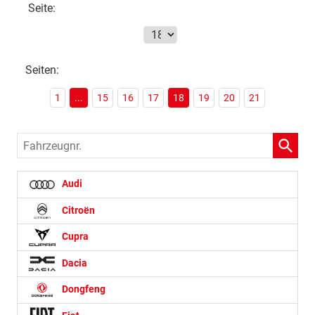
Seite:
Seiten:
1
...
15
16
17
18
19
20
21
Fahrzeugnr.
Audi
Citroën
Cupra
Dacia
Dongfeng