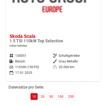
Skoda Scala
1.5 TSI 110kW Top Selection
sofort lieferbar
Fahrzeugnr.
130051
Getriebe
Schaltgetriebe
Kraftstoff
Benzin
Außenfarbe
Grau Metallic
Leistung
110 kW (150 PS)
Kilometerstand
20.000 km
17.01.2025
Datensätze pro Seite:
10
20
50
100
250