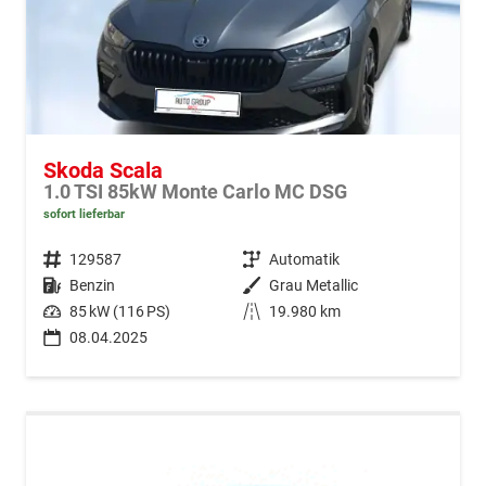
Skoda Scala
1.0 TSI 85kW Monte Carlo MC DSG
sofort lieferbar
Fahrzeugnr.
129587
Getriebe
Automatik
Kraftstoff
Benzin
Außenfarbe
Grau Metallic
Leistung
85 kW (116 PS)
Kilometerstand
19.980 km
08.04.2025