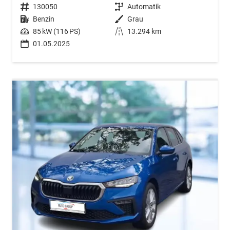
Fahrzeugnr.
130050
Getriebe
Automatik
Kraftstoff
Benzin
Außenfarbe
Grau
Leistung
85 kW (116 PS)
Kilometerstand
13.294 km
01.05.2025