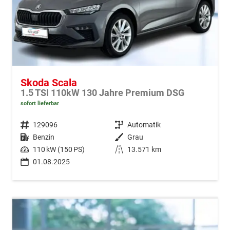
Skoda Scala
1.5 TSI 110kW 130 Jahre Premium DSG
sofort lieferbar
Fahrzeugnr.
129096
Getriebe
Automatik
Kraftstoff
Benzin
Außenfarbe
Grau
Leistung
110 kW (150 PS)
Kilometerstand
13.571 km
01.08.2025