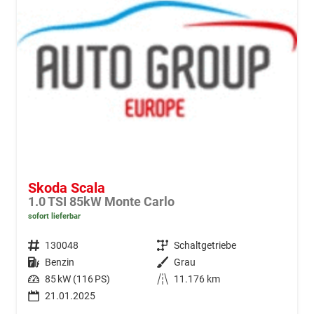
Skoda Scala
1.0 TSI 85kW Monte Carlo
sofort lieferbar
Fahrzeugnr.
130048
Getriebe
Schaltgetriebe
Kraftstoff
Benzin
Außenfarbe
Grau
Leistung
85 kW (116 PS)
Kilometerstand
11.176 km
21.01.2025