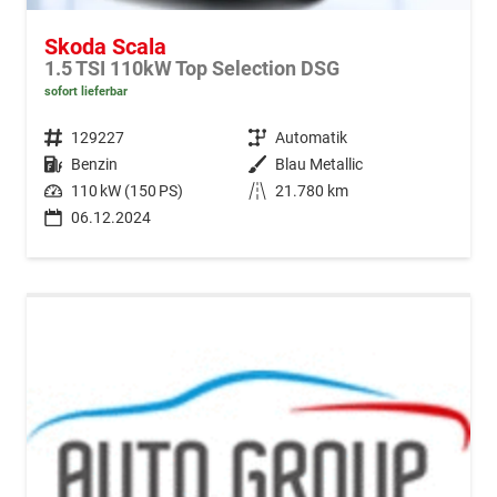
Skoda Scala
1.5 TSI 110kW Top Selection DSG
sofort lieferbar
Fahrzeugnr.
129227
Getriebe
Automatik
Kraftstoff
Benzin
Außenfarbe
Blau Metallic
Leistung
110 kW (150 PS)
Kilometerstand
21.780 km
06.12.2024