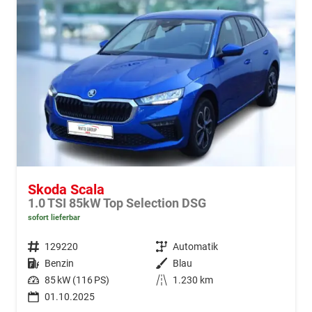
Skoda Scala
1.0 TSI 85kW Top Selection DSG
sofort lieferbar
Fahrzeugnr.
129220
Getriebe
Automatik
Kraftstoff
Benzin
Außenfarbe
Blau
Leistung
85 kW (116 PS)
Kilometerstand
1.230 km
01.10.2025