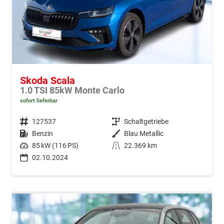
Skoda Scala
1.0 TSI 85kW Monte Carlo
sofort lieferbar
Fahrzeugnr.
127537
Getriebe
Schaltgetriebe
Kraftstoff
Benzin
Außenfarbe
Blau Metallic
Leistung
85 kW (116 PS)
Kilometerstand
22.369 km
02.10.2024