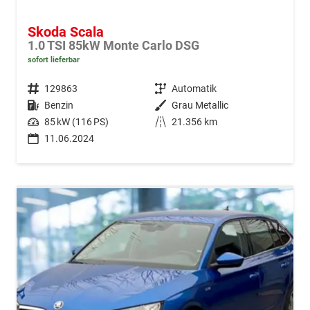
Skoda Scala
1.0 TSI 85kW Monte Carlo DSG
sofort lieferbar
Fahrzeugnr.
129863
Getriebe
Automatik
Kraftstoff
Benzin
Außenfarbe
Grau Metallic
Leistung
85 kW (116 PS)
Kilometerstand
21.356 km
11.06.2024