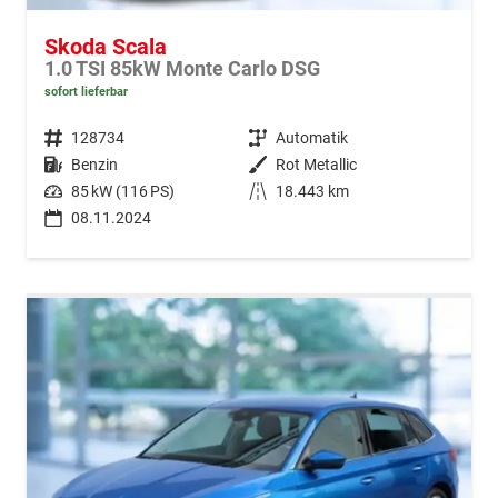
Skoda Scala
1.0 TSI 85kW Monte Carlo DSG
sofort lieferbar
Fahrzeugnr.
128734
Getriebe
Automatik
Kraftstoff
Benzin
Außenfarbe
Rot Metallic
Leistung
85 kW (116 PS)
Kilometerstand
18.443 km
08.11.2024