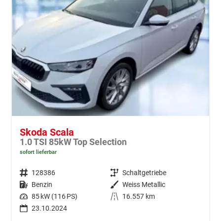
Skoda Scala
1.0 TSI 85kW Top Selection
sofort lieferbar
Fahrzeugnr.
128386
Getriebe
Schaltgetriebe
Kraftstoff
Benzin
Außenfarbe
Weiss Metallic
Leistung
85 kW (116 PS)
Kilometerstand
16.557 km
23.10.2024