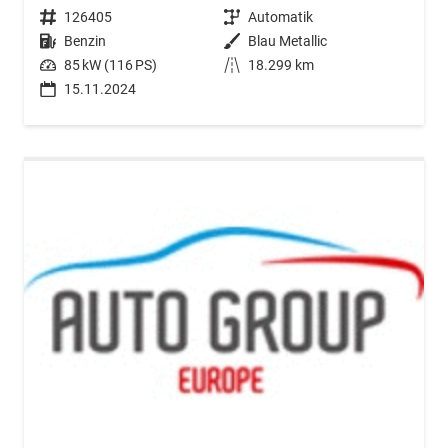
Fahrzeugnr.
126405
Getriebe
Automatik
Kraftstoff
Benzin
Außenfarbe
Blau Metallic
Leistung
85 kW (116 PS)
Kilometerstand
18.299 km
15.11.2024