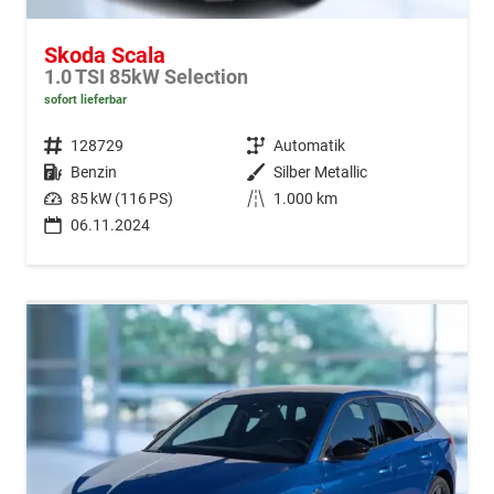
Skoda Scala
1.0 TSI 85kW Selection
sofort lieferbar
Fahrzeugnr.
128729
Getriebe
Automatik
Kraftstoff
Benzin
Außenfarbe
Silber Metallic
Leistung
85 kW (116 PS)
Kilometerstand
1.000 km
06.11.2024