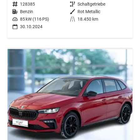
Fahrzeugnr.
128385
Getriebe
Schaltgetriebe
Kraftstoff
Benzin
Außenfarbe
Rot Metallic
Leistung
85 kW (116 PS)
Kilometerstand
18.450 km
30.10.2024