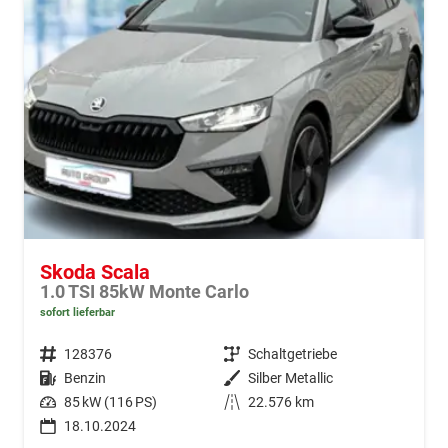
Skoda Scala
1.0 TSI 85kW Monte Carlo
sofort lieferbar
Fahrzeugnr.
128376
Getriebe
Schaltgetriebe
Kraftstoff
Benzin
Außenfarbe
Silber Metallic
Leistung
85 kW (116 PS)
Kilometerstand
22.576 km
18.10.2024