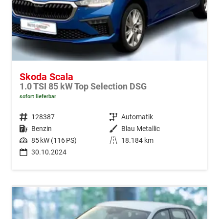
Skoda Scala
1.0 TSI 85 kW Top Selection DSG
sofort lieferbar
Fahrzeugnr.
128387
Getriebe
Automatik
Kraftstoff
Benzin
Außenfarbe
Blau Metallic
Leistung
85 kW (116 PS)
Kilometerstand
18.184 km
30.10.2024