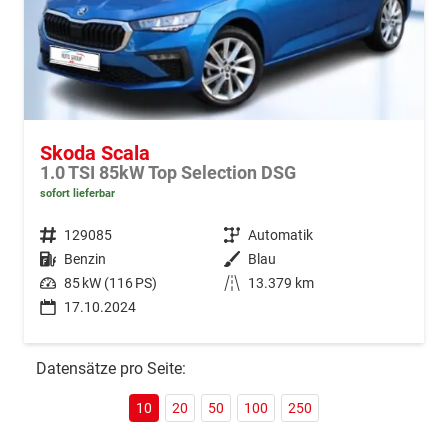
Skoda Scala
1.0 TSI 85kW Top Selection DSG
sofort lieferbar
Fahrzeugnr.
129085
Getriebe
Automatik
Kraftstoff
Benzin
Außenfarbe
Blau
Leistung
85 kW (116 PS)
Kilometerstand
13.379 km
17.10.2024
Datensätze pro Seite:
10
20
50
100
250