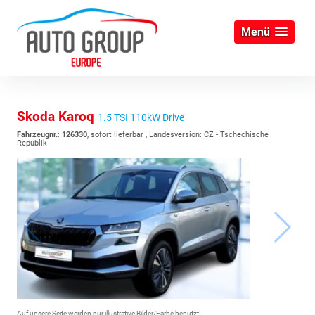
Menü
Skoda Karoq
1.5 TSI 110kW Drive
Fahrzeugnr.
:
126330
,
sofort lieferbar
, Landesversion: CZ - Tschechische
Republik
Auf unsere Seite werden nur illustrative Bilder/Farbe benutzt