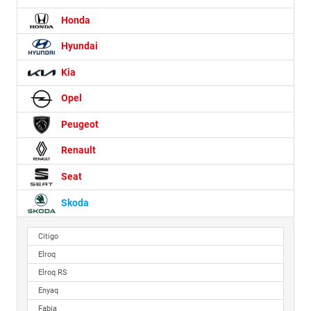
Honda
Hyundai
Kia
Opel
Peugeot
Renault
Seat
Skoda
Citigo
Elroq
Elroq RS
Enyaq
Fabia