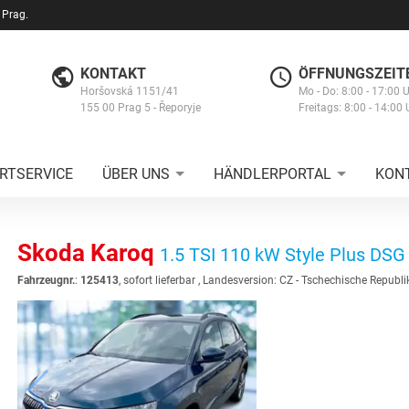
 Prag.
KONTAKT
ÖFFNUNGSZEIT
Horšovská 1151/41
Mo - Do: 8:00 - 17:00 
155 00 Prag 5 - Řeporyje
Freitags: 8:00 - 14:00 
RTSERVICE
ÜBER UNS
HÄNDLERPORTAL
KON
Skoda Karoq
1.5 TSI 110 kW Style Plus DSG
Fahrzeugnr.
:
125413
,
sofort lieferbar
, Landesversion: CZ - Tschechische Republi