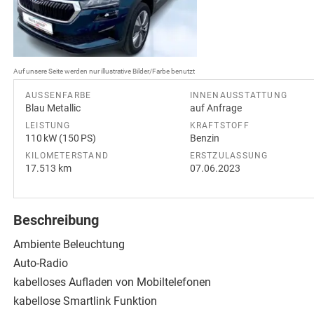
Auf unsere Seite werden nur illustrative Bilder/Farbe benutzt
AUSSENFARBE
INNENAUSSTATTUNG
Blau Metallic
auf Anfrage
LEISTUNG
KRAFTSTOFF
110 kW (150 PS)
Benzin
KILOMETERSTAND
ERSTZULASSUNG
17.513 km
07.06.2023
Beschreibung
Ambiente Beleuchtung
Auto-Radio
kabelloses Aufladen von Mobiltelefonen
kabellose Smartlink Funktion