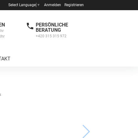
Anmelden
Registrieren
Select Language
▼
EN
PERSÖNLICHE
BERATUNG
Uhr
+420 315 315 972
Uhr
TAKT
k