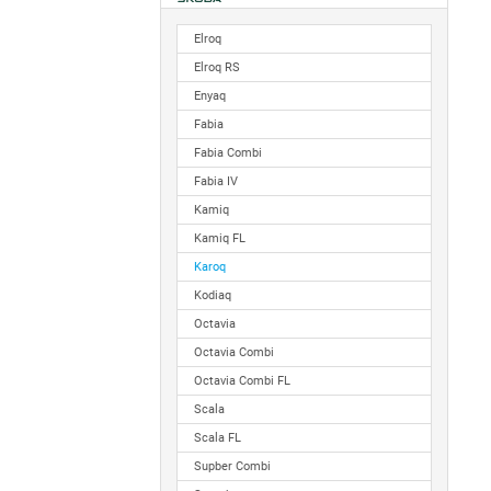
Elroq
Elroq RS
Enyaq
Fabia
Fabia Combi
Fabia IV
Kamiq
Kamiq FL
Karoq
Kodiaq
Octavia
Octavia Combi
Octavia Combi FL
Scala
Scala FL
Supber Combi