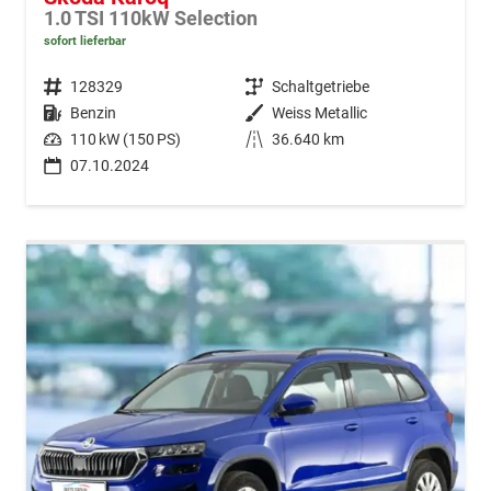
1.0 TSI 110kW Selection
sofort lieferbar
Fahrzeugnr.
128329
Getriebe
Schaltgetriebe
Kraftstoff
Benzin
Außenfarbe
Weiss Metallic
Leistung
110 kW (150 PS)
Kilometerstand
36.640 km
07.10.2024