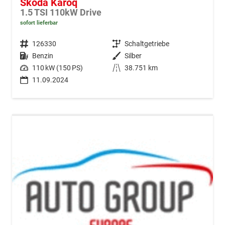
Skoda Karoq
1.5 TSI 110kW Drive
sofort lieferbar
Fahrzeugnr.
126330
Getriebe
Schaltgetriebe
Kraftstoff
Benzin
Außenfarbe
Silber
Leistung
110 kW (150 PS)
Kilometerstand
38.751 km
11.09.2024