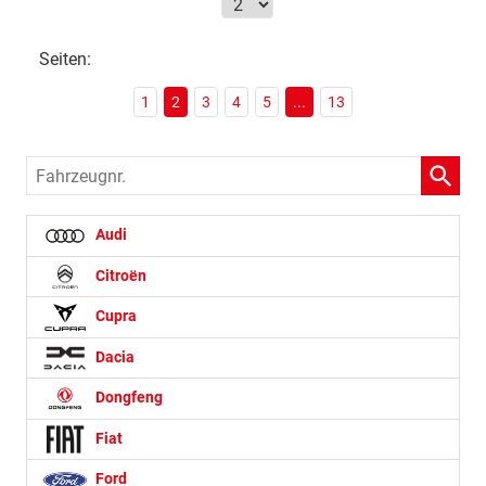
Seiten:
1
2
3
4
5
...
13
Fahrzeugnr.
Audi
Citroën
Cupra
Dacia
Dongfeng
Fiat
Ford