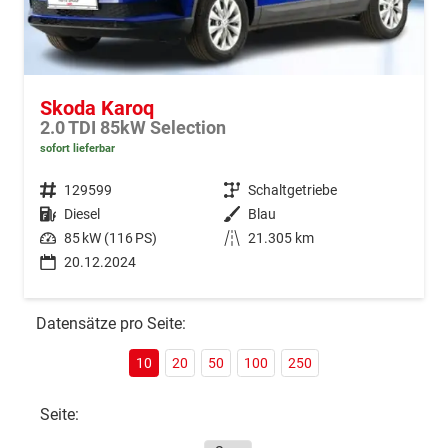
Skoda Karoq
2.0 TDI 85kW Selection
sofort lieferbar
Fahrzeugnr.
129599
Getriebe
Schaltgetriebe
Kraftstoff
Diesel
Außenfarbe
Blau
Leistung
85 kW (116 PS)
Kilometerstand
21.305 km
20.12.2024
Datensätze pro Seite:
10
20
50
100
250
Seite: