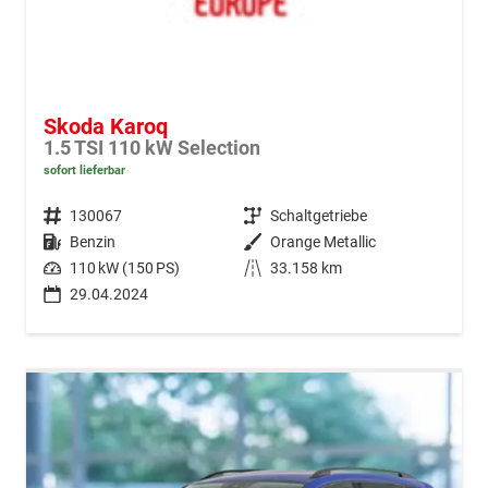
Skoda Karoq
1.5 TSI 110 kW Selection
sofort lieferbar
Fahrzeugnr.
130067
Getriebe
Schaltgetriebe
Kraftstoff
Benzin
Außenfarbe
Orange Metallic
Leistung
110 kW (150 PS)
Kilometerstand
33.158 km
29.04.2024