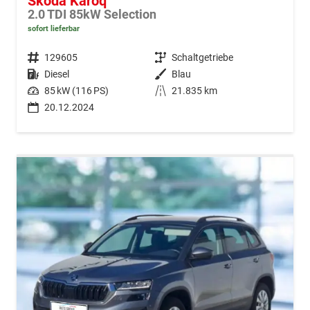
Skoda Karoq
2.0 TDI 85kW Selection
sofort lieferbar
Fahrzeugnr.
129605
Getriebe
Schaltgetriebe
Kraftstoff
Diesel
Außenfarbe
Blau
Leistung
85 kW (116 PS)
Kilometerstand
21.835 km
20.12.2024