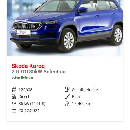
Skoda Karoq
2.0 TDI 85kW Selection
sofort lieferbar
Fahrzeugnr.
129608
Getriebe
Schaltgetriebe
Kraftstoff
Diesel
Außenfarbe
Blau
Leistung
85 kW (116 PS)
Kilometerstand
17.460 km
20.12.2024