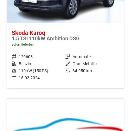
Skoda Karoq
1.5 TSI 110kW Ambition DSG
sofort lieferbar
Fahrzeugnr.
129603
Getriebe
Automatik
Kraftstoff
Benzin
Außenfarbe
Grau Metallic
Leistung
110 kW (150 PS)
Kilometerstand
34.050 km
15.02.2024