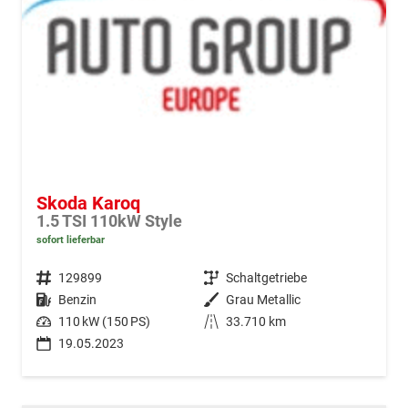
Skoda Karoq
1.5 TSI 110kW Style
sofort lieferbar
Fahrzeugnr.
129899
Getriebe
Schaltgetriebe
Kraftstoff
Benzin
Außenfarbe
Grau Metallic
Leistung
110 kW (150 PS)
Kilometerstand
33.710 km
19.05.2023