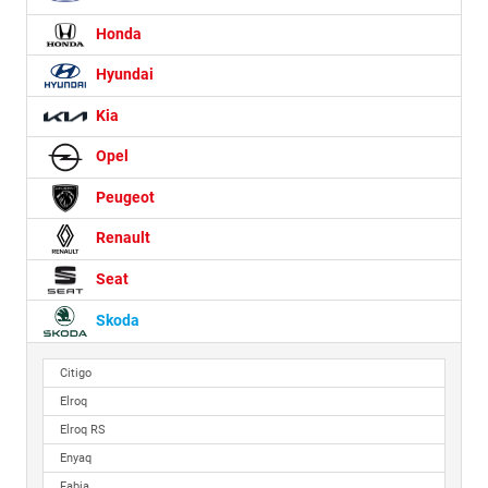
Honda
Hyundai
Kia
Opel
Peugeot
Renault
Seat
Skoda
Citigo
Elroq
Elroq RS
Enyaq
Fabia