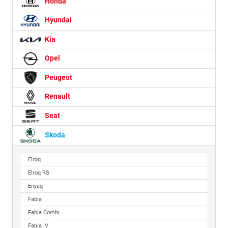
Honda
Hyundai
Kia
Opel
Peugeot
Renault
Seat
Skoda
Elroq
Elroq RS
Enyaq
Fabia
Fabia Combi
Fabia IV