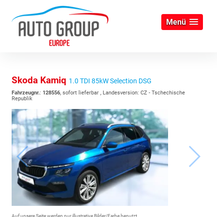
Menü
Skoda Kamiq
1.0 TDI 85kW Selection DSG
Fahrzeugnr.
:
128556
,
sofort lieferbar
, Landesversion: CZ - Tschechische
Republik
Auf unsere Seite werden nur illustrative Bilder/Farbe benutzt