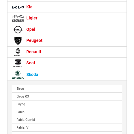
Kia
Ligier
Opel
Peugeot
Renault
Seat
Skoda
Elroq
Elroq RS
Enyaq
Fabia
Fabia Combi
Fabia IV