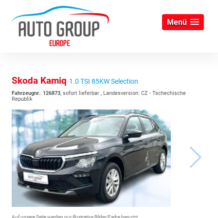
Menü
Skoda Kamiq
1.0 TSI 85KW Selection
Fahrzeugnr.
:
126873
,
sofort lieferbar
, Landesversion: CZ - Tschechische
Republik
Auf unsere Seite werden nur illustrative Bilder/Farbe benutzt