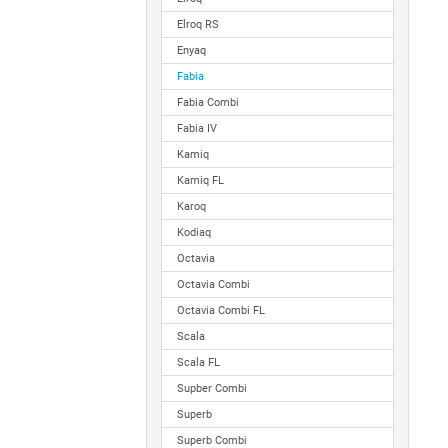
Elroq RS
Enyaq
Fabia
Fabia Combi
Fabia IV
Kamiq
Kamiq FL
Karoq
Kodiaq
Octavia
Octavia Combi
Octavia Combi FL
Scala
Scala FL
Supber Combi
Superb
Superb Combi