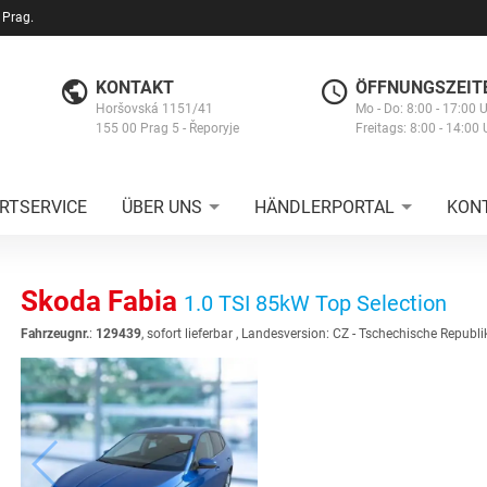
 Prag.
KONTAKT
ÖFFNUNGSZEIT
Horšovská 1151/41
Mo - Do: 8:00 - 17:00 
155 00 Prag 5 - Řeporyje
Freitags: 8:00 - 14:00 
RTSERVICE
ÜBER UNS
HÄNDLERPORTAL
KON
Skoda Fabia
1.0 TSI 85kW Top Selection
Fahrzeugnr.
:
129439
,
sofort lieferbar
, Landesversion: CZ - Tschechische Republi