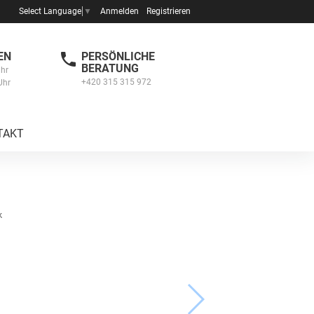
Anmelden
Registrieren
Select Language
▼
EN
PERSÖNLICHE
BERATUNG
Uhr
+420 315 315 972
Uhr
TAKT
k