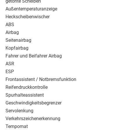
getönte Scheiben
Außentemperaturanzeige
Heckscheibenwischer
ABS
Airbag
Seitenairbag
Kopfairbag
Fahrer und Beifahrer Airbag
ASR
ESP
Frontassistent / Notbremsfunktion
Reifendruckkontrolle
Spurhalteassistent
Geschwindigkeitsbegrenzer
Servolenkung
Verkehrszeichenerkennung
Tempomat