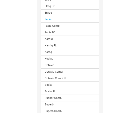
Elroq RS
Enyaq
Fabia
Fabia Combi
Fabia IV
Kamiq
Kamiq FL
Karoq
Kodiaq
Octavia
Octavia Combi
Octavia Combi FL
Scala
Scala FL
Supber Combi
Superb
Superb Combi