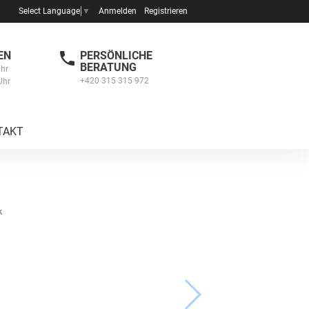
Anmelden
Registrieren
Select Language
▼
EN
PERSÖNLICHE
BERATUNG
Uhr
+420 315 315 972
Uhr
TAKT
k