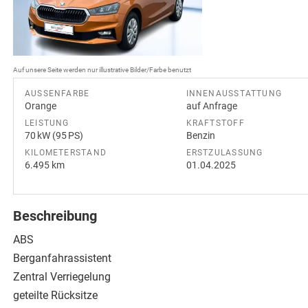
Auf unsere Seite werden nur illustrative Bilder/Farbe benutzt
AUSSENFARBE
INNENAUSSTATTUNG
Orange
auf Anfrage
LEISTUNG
KRAFTSTOFF
70 kW (95 PS)
Benzin
KILOMETERSTAND
ERSTZULASSUNG
6.495 km
01.04.2025
Beschreibung
ABS
Berganfahrassistent
Zentral Verriegelung
geteilte Rücksitze