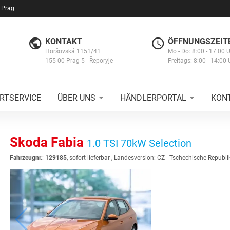
 Prag.
KONTAKT
ÖFFNUNGSZEIT
Horšovská 1151/41
Mo - Do: 8:00 - 17:00 
155 00 Prag 5 - Řeporyje
Freitags: 8:00 - 14:00 
RTSERVICE
ÜBER UNS
HÄNDLERPORTAL
KON
Skoda Fabia
1.0 TSI 70kW Selection
Fahrzeugnr.
:
129185
,
sofort lieferbar
, Landesversion: CZ - Tschechische Republi