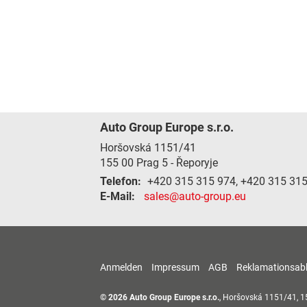
Auto Group Europe s.r.o.
Horšovská 1151/41
155 00
Prag 5 - Řeporyje
Telefon:
+420 315 315 974, +420 315 31
E-Mail:
sales@auto-group.eu
Anmelden
Impressum
AGB
Reklamationsab
© 2026
Auto Group Europe s.r.o.
,
Horšovská 1151/41
,
1