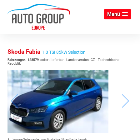
Menü
Skoda Fabia
1.0 TSI 85kW Selection
Fahrzeugnr.
:
128579
,
sofort lieferbar
, Landesversion: CZ - Tschechische
Republik
Auf unsere Seite werden nur illustrative Bilder/Farbe benutzt