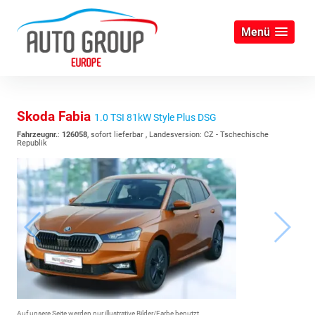
Menü
Skoda Fabia
1.0 TSI 81kW Style Plus DSG
Fahrzeugnr.
:
126058
,
sofort lieferbar
, Landesversion: CZ - Tschechische
Republik
Auf unsere Seite werden nur illustrative Bilder/Farbe benutzt