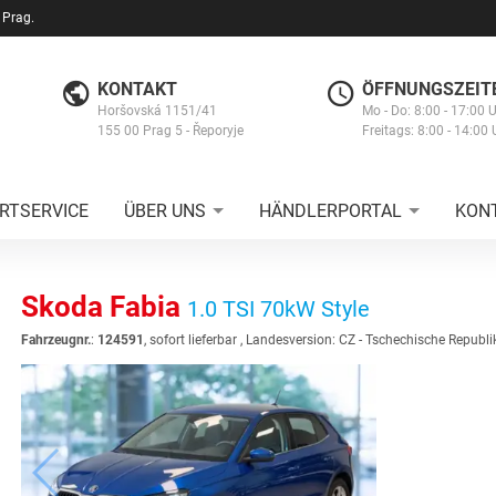
 Prag.
KONTAKT
ÖFFNUNGSZEIT
Horšovská 1151/41
Mo - Do: 8:00 - 17:00 
155 00 Prag 5 - Řeporyje
Freitags: 8:00 - 14:00 
RTSERVICE
ÜBER UNS
HÄNDLERPORTAL
KON
Skoda Fabia
1.0 TSI 70kW Style
Fahrzeugnr.
:
124591
,
sofort lieferbar
, Landesversion: CZ - Tschechische Republi