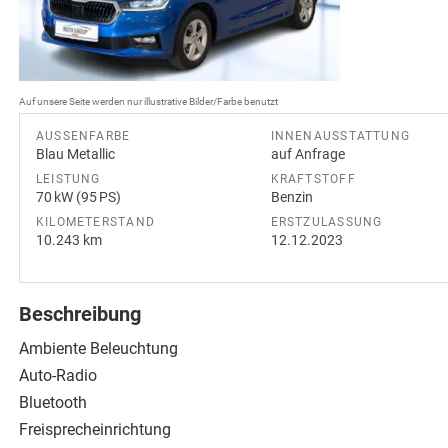
Auf unsere Seite werden nur illustrative Bilder/Farbe benutzt
AUSSENFARBE
INNENAUSSTATTUNG
Blau Metallic
auf Anfrage
LEISTUNG
KRAFTSTOFF
70 kW (95 PS)
Benzin
KILOMETERSTAND
ERSTZULASSUNG
10.243 km
12.12.2023
Beschreibung
Ambiente Beleuchtung
Auto-Radio
Bluetooth
Freisprecheinrichtung