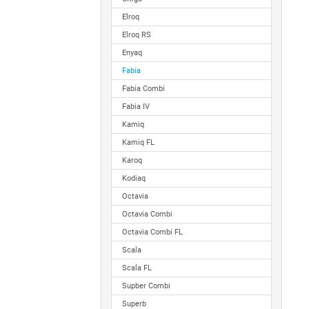
Elroq
Elroq RS
Enyaq
Fabia
Fabia Combi
Fabia IV
Kamiq
Kamiq FL
Karoq
Kodiaq
Octavia
Octavia Combi
Octavia Combi FL
Scala
Scala FL
Supber Combi
Superb