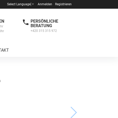
Anmelden
Registrieren
Select Language
▼
EN
PERSÖNLICHE
BERATUNG
Uhr
+420 315 315 972
Uhr
TAKT
k